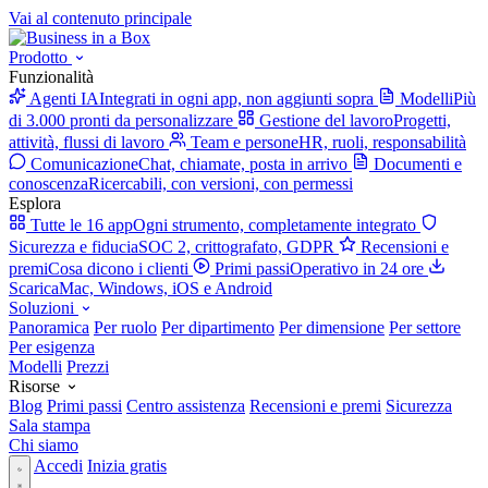
Vai al contenuto principale
Prodotto
Funzionalità
Agenti IA
Integrati in ogni app, non aggiunti sopra
Modelli
Più
di 3.000 pronti da personalizzare
Gestione del lavoro
Progetti,
attività, flussi di lavoro
Team e persone
HR, ruoli, responsabilità
Comunicazione
Chat, chiamate, posta in arrivo
Documenti e
conoscenza
Ricercabili, con versioni, con permessi
Esplora
Tutte le 16 app
Ogni strumento, completamente integrato
Sicurezza e fiducia
SOC 2, crittografato, GDPR
Recensioni e
premi
Cosa dicono i clienti
Primi passi
Operativo in 24 ore
Scarica
Mac, Windows, iOS e Android
Soluzioni
Panoramica
Per ruolo
Per dipartimento
Per dimensione
Per settore
Per esigenza
Modelli
Prezzi
Risorse
Blog
Primi passi
Centro assistenza
Recensioni e premi
Sicurezza
Sala stampa
Chi siamo
Accedi
Inizia gratis