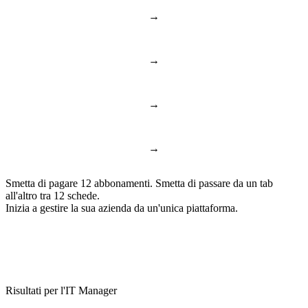
→
Notion & Confluence
Documenti e conoscenza
→
Toggl & Harvest
Time Tracking
→
ChatGPT & Copilot
Business AI
→
Google Docs & Sheets
Documenti e fogli
Smetta di pagare 12 abbonamenti. Smetta di passare da un tab
all'altro tra 12 schede.
Inizia a gestire la sua azienda da un'unica piattaforma.
Risultati per l'IT Manager