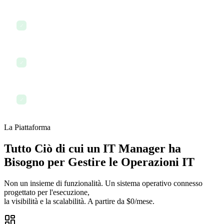
Audit della documentazione di conformità
✓
Coordinamento con la leadership sulla roadmap IT
✓
Fine giornata con tutti i sistemi documentati
✓
La Piattaforma
Tutto Ciò di cui un IT Manager ha
Bisogno per Gestire le Operazioni IT
Non un insieme di funzionalità. Un sistema operativo connesso
progettato per l'esecuzione,
la visibilità e la scalabilità. A partire da $0/mese.