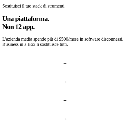
Sostituisci il tuo stack di strumenti
Una piattaforma.
Non 12 app.
L'azienda media spende più di $500/mese in software disconnessi.
Business in a Box li sostituisce tutti.
→
Slack & Teams
Chat e chiamate
→
Asana & Monday
Attività e progetti
→
Dropbox & Drive
Cloud Drive
→
BambooHR & Gusto
Risorse umane e persone