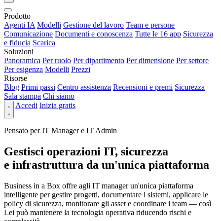
Prodotto
Agenti IA
Modelli
Gestione del lavoro
Team e persone
Comunicazione
Documenti e conoscenza
Tutte le 16 app
Sicurezza
e fiducia
Scarica
Soluzioni
Panoramica
Per ruolo
Per dipartimento
Per dimensione
Per settore
Per esigenza
Modelli
Prezzi
Risorse
Blog
Primi passi
Centro assistenza
Recensioni e premi
Sicurezza
Sala stampa
Chi siamo
Accedi
Inizia gratis
Pensato per IT Manager e IT Admin
Gestisci operazioni IT, sicurezza
e infrastruttura da un'unica piattaforma
Business in a Box offre agli IT manager un'unica piattaforma
intelligente per gestire progetti, documentare i sistemi, applicare le
policy di sicurezza, monitorare gli asset e coordinare i team — così
Lei può mantenere la tecnologia operativa riducendo rischi e