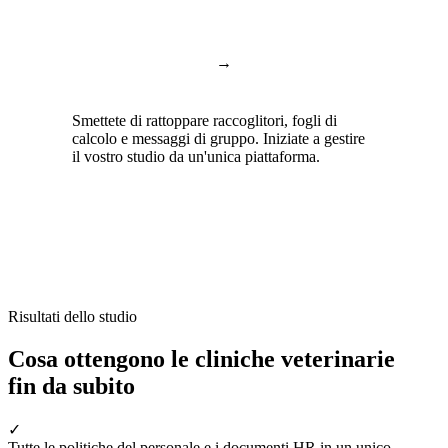
Modelli Word ed
→
Documenti e fogli
Excel
Smettete di rattoppare raccoglitori, fogli di
calcolo e messaggi di gruppo. Iniziate a gestire
il vostro studio da un'unica piattaforma.
Risultati dello studio
Cosa ottengono le cliniche veterinarie
fin da subito
✓
Tutte le politiche del personale e i documenti HR in un unico