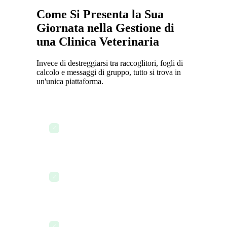
Come Si Presenta la Sua
Giornata nella Gestione di
una Clinica Veterinaria
Invece di destreggiarsi tra raccoglitori, fogli di
calcolo e messaggi di gruppo, tutto si trova in
un'unica piattaforma.
Apra la Dashboard — visualizzi
l'attività del personale, le attività e lo
✓
stato della clinica
Controlli il calendario del personale e
✓
il monitoraggio del tempo di oggi
Invii un annuncio al team riguardo a
un aggiornamento di policy tramite
✓