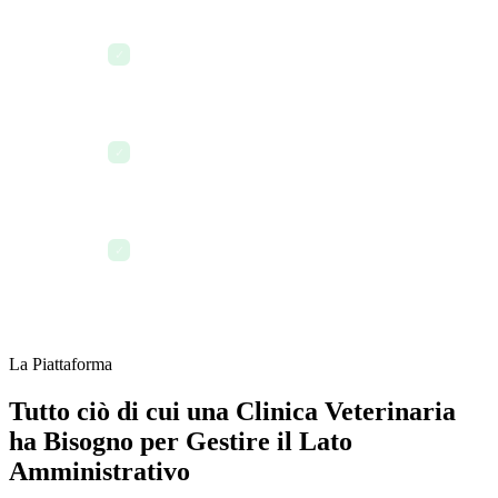
Controlli le richieste di ferie e
✓
aggiorni il calendario dei turni
Assegni attività di follow-up al front
✓
desk e ai tecnici veterinari
Si disconnetta sapendo che ogni
✓
operazione è tracciata e visibile
La Piattaforma
Tutto ciò di cui una Clinica Veterinaria
ha Bisogno per Gestire il Lato
Amministrativo