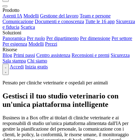
Prodotto
Agenti IA
Modelli
Gestione del lavoro
Team e persone
Comunicazione
Documenti e conoscenza
Tutte le 16 app
Sicurezza
e fiducia
Scarica
Soluzioni
Panoramica
Per ruolo
Per dipartimento
Per dimensione
Per settore
Per esigenza
Modelli
Prezzi
Risorse
Blog
Primi passi
Centro assistenza
Recensioni e premi
Sicurezza
Sala stampa
Chi siamo
Accedi
Inizia gratis
Pensato per cliniche veterinarie e ospedali per animali
Gestisci il tuo studio veterinario con
un'unica piattaforma intelligente
Business in a Box offre ai titolari di cliniche veterinarie e ai
responsabili di studio un'unica piattaforma alimentata dall'IA per
gestire la pianificazione del personale, la comunicazione con i
clienti, le policy, la conformità, le risorse umane, il monitoraggio