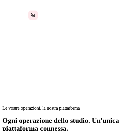
Nessuna visibilità operativa sul
personale
In uno studio veterinario, la cura dei pazienti e
le relazioni con i clienti sono la priorità — ma le
operazioni si basano su un mix di software di
pianificazione, registri cartacei, sistemi di
inventario separati e comunicazione del
personale via messaggi. Il responsabile dello
studio tiene tutto insieme manualmente.
Le vostre operazioni, la nostra piattaforma
Ogni operazione dello studio. Un'unica
piattaforma connessa.