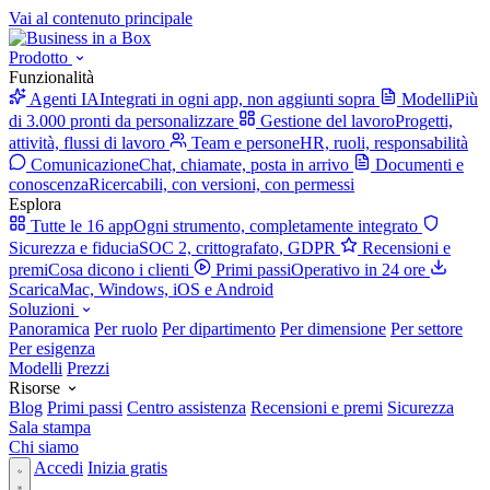
Vai al contenuto principale
Prodotto
Funzionalità
Agenti IA
Integrati in ogni app, non aggiunti sopra
Modelli
Più
di 3.000 pronti da personalizzare
Gestione del lavoro
Progetti,
attività, flussi di lavoro
Team e persone
HR, ruoli, responsabilità
Comunicazione
Chat, chiamate, posta in arrivo
Documenti e
conoscenza
Ricercabili, con versioni, con permessi
Esplora
Tutte le 16 app
Ogni strumento, completamente integrato
Sicurezza e fiducia
SOC 2, crittografato, GDPR
Recensioni e
premi
Cosa dicono i clienti
Primi passi
Operativo in 24 ore
Scarica
Mac, Windows, iOS e Android
Soluzioni
Panoramica
Per ruolo
Per dipartimento
Per dimensione
Per settore
Per esigenza
Modelli
Prezzi
Risorse
Blog
Primi passi
Centro assistenza
Recensioni e premi
Sicurezza
Sala stampa
Chi siamo
Accedi
Inizia gratis