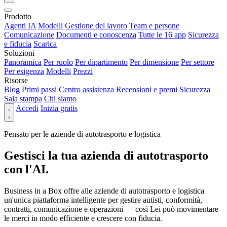
Prodotto
Agenti IA
Modelli
Gestione del lavoro
Team e persone
Comunicazione
Documenti e conoscenza
Tutte le 16 app
Sicurezza
e fiducia
Scarica
Soluzioni
Panoramica
Per ruolo
Per dipartimento
Per dimensione
Per settore
Per esigenza
Modelli
Prezzi
Risorse
Blog
Primi passi
Centro assistenza
Recensioni e premi
Sicurezza
Sala stampa
Chi siamo
Accedi
Inizia gratis
Pensato per le aziende di autotrasporto e logistica
Gestisci la tua azienda di autotrasporto
con l'AI.
Business in a Box offre alle aziende di autotrasporto e logistica
un'unica piattaforma intelligente per gestire autisti, conformità,
contratti, comunicazione e operazioni — così Lei può movimentare
le merci in modo efficiente e crescere con fiducia.