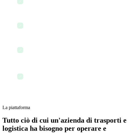
✓
spese
Aggiornare gli accordi vettore-spedizioniere
✓
Monitorare le ore del team e i tempi degli
✓
appaltatori
Concludere la giornata con tutto tracciato e
✓
organizzato
La piattaforma
Tutto ciò di cui un'azienda di trasporti e
logistica ha bisogno per operare e