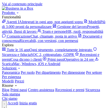
Vai al contenuto principale
Prodotto
Funzionalità
Agenti IA
Integrati in ogni app, non aggiunti sopra
Modelli
Più
di 3.000 pronti da personalizzare
Gestione del lavoro
Progetti,
attività, flussi di lavoro
Team e persone
HR, ruoli, responsabilità
Comunicazione
Chat, chiamate, posta in arrivo
Documenti e
conoscenza
Ricercabili, con versioni, con permessi
Esplora
Tutte le 16 app
Ogni strumento, completamente integrato
Sicurezza e fiducia
SOC 2, crittografato, GDPR
Recensioni e
premi
Cosa dicono i clienti
Primi passi
Operativo in 24 ore
Scarica
Mac, Windows, iOS e Android
Soluzioni
Panoramica
Per ruolo
Per dipartimento
Per dimensione
Per settore
Per esigenza
Modelli
Prezzi
Risorse
Blog
Primi passi
Centro assistenza
Recensioni e premi
Sicurezza
Sala stampa
Chi siamo
Accedi
Inizia gratis