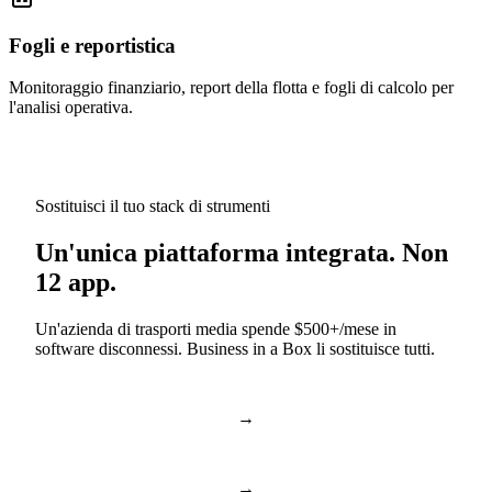
Fogli e reportistica
Monitoraggio finanziario, report della flotta e fogli di calcolo per
l'analisi operativa.
Sostituisci il tuo stack di strumenti
Un'unica piattaforma integrata. Non
12 app.
Un'azienda di trasporti media spende $500+/mese in
software disconnessi. Business in a Box li sostituisce tutti.
→
Slack & Teams
Chat e chiamate
→
Asana & Monday
Attività e progetti