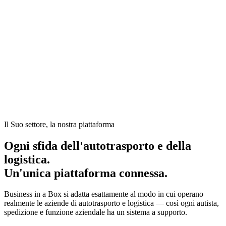
Nel settore dell'autotrasporto e della logistica, ogni carico è
una catena di coordinamento — dispacciamento, autisti,
documenti, conformità, fatturazione e aggiornamenti ai
clienti. Ma la maggior parte di questo avviene tramite
telefonate, messaggi di testo e fogli di calcolo. Il dispatchista
è il sistema operativo.
Il Suo settore, la nostra piattaforma
Ogni sfida dell'autotrasporto e della
logistica.
Un'unica piattaforma connessa.
Business in a Box si adatta esattamente al modo in cui operano
realmente le aziende di autotrasporto e logistica — così ogni autista,
spedizione e funzione aziendale ha un sistema a supporto.