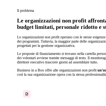
Il problema
Le organizzazioni non profit affront
budget limitati, personale ridotto e 
Le organizzazioni non profit operano con le stesse esigenze
dei programmi. Tuttavia, la maggior parte delle organizzazio
progettati per la gestione organizzativa.
Le proposte di finanziamento si trovano nella cartella perso
dei volontari avviene tramite messaggi di testo. Il monitor
direttore esecutivo trascorre giorni ad assemblare tutto.
Business in a Box offre alle organizzazioni non profit
un'un
così la sua organizzazione opera con la stessa professionali
Proposte di finanziamento in cartelle personali e
via e-mail