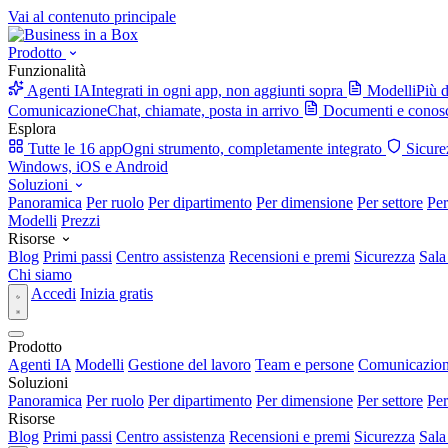
Vai al contenuto principale
Prodotto
Funzionalità
Agenti IA
Integrati in ogni app, non aggiunti sopra
Modelli
Più d
Comunicazione
Chat, chiamate, posta in arrivo
Documenti e conos
Esplora
Tutte le 16 app
Ogni strumento, completamente integrato
Sicure
Windows, iOS e Android
Soluzioni
Panoramica
Per ruolo
Per dipartimento
Per dimensione
Per settore
Per
Modelli
Prezzi
Risorse
Blog
Primi passi
Centro assistenza
Recensioni e premi
Sicurezza
Sala
Chi siamo
Accedi
Inizia gratis
Prodotto
Agenti IA
Modelli
Gestione del lavoro
Team e persone
Comunicazio
Soluzioni
Panoramica
Per ruolo
Per dipartimento
Per dimensione
Per settore
Per
Risorse
Blog
Primi passi
Centro assistenza
Recensioni e premi
Sicurezza
Sala