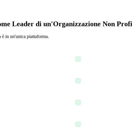
ome Leader di un'Organizzazione Non Profi
o è in un'unica piattaforma.
i impatto
Redigi una proposta di sov
✓
Prepara la risoluzione del c
✓
Aggiorna i registri dei don
✓
atore
Esegui l'onboarding di un 
✓