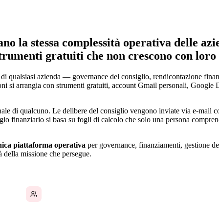
ano la stessa complessità operativa delle az
strumenti gratuiti che non crescono con loro
 di qualsiasi azienda — governance del consiglio, rendicontazione finanz
ni si arrangia con strumenti gratuiti, account Gmail personali, Google D
nale di qualcuno. Le delibere del consiglio vengono inviate via e-mail c
aggio finanziario si basa su fogli di calcolo che solo una persona compr
ica piattaforma operativa
per governance, finanziamenti, gestione de
tà della missione che persegue.
Coordinamento dei volontari tramite messaggi di
testo