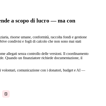
iende a scopo di lucro — ma con
iaria, risorse umane, conformità, raccolta fondi e gestione
rive condivisi e fogli di calcolo che non sono mai stati
ome allegati senza controllo delle versioni. Il coordinamento
ende. Quando un finanziatore richiede documentazione, il
i volontari, comunicazione con i donatori, budget e AI —
Budget in fogli di calcolo che solo una persona
conosce