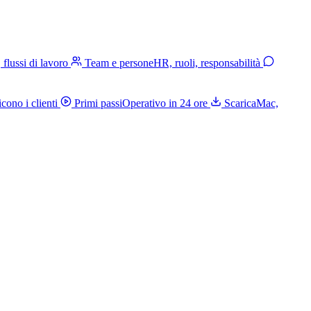
, flussi di lavoro
Team e persone
HR, ruoli, responsabilità
cono i clienti
Primi passi
Operativo in 24 ore
Scarica
Mac,