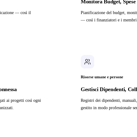
Monitora Budget, Spese 
icazione — così il
Pianificazione del budget, monito
— così i finanziatori e i membri
Risorse umane e persone
Connessa
Gestisci Dipendenti, Co
ti ai progetti così ogni
Registri dei dipendenti, manual
nizzati.
gestito in modo professionale se