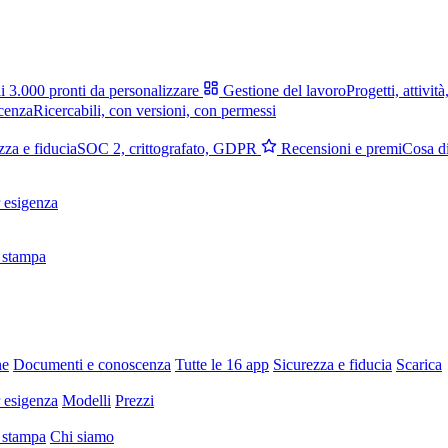
i 3.000 pronti da personalizzare
Gestione del lavoro
Progetti, attività
cenza
Ricercabili, con versioni, con permessi
zza e fiducia
SOC 2, crittografato, GDPR
Recensioni e premi
Cosa di
 esigenza
 stampa
ne
Documenti e conoscenza
Tutte le 16 app
Sicurezza e fiducia
Scarica
 esigenza
Modelli
Prezzi
 stampa
Chi siamo