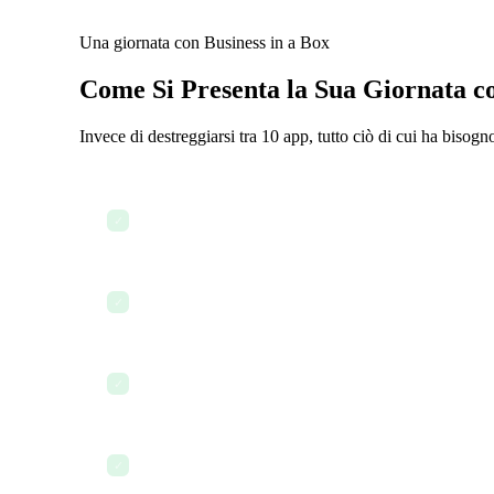
Una giornata con Business in a Box
Come Si Presenta la Sua Giornata c
Invece di destreggiarsi tra 10 app, tutto ciò di cui ha bisogn
Consulta il dashboard dei programmi e le metriche d
✓
Coordina i volontari tramite chat di gruppo
✓
Monitora il budget e rivedi i report delle spese
✓
Invia un accordo di partnership a un nuovo collabor
✓