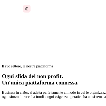
Documenti del consiglio senza controllo delle
versioni
In un'organizzazione non profit, la missione è tutto — ma le
Il monitoraggio dei finanziamenti, il coordinamento dei volo
dei programmi e la reportistica sulla conformità richiedono 
team che svolge molti ruoli.
Il suo settore, la nostra piattaforma
Ogni sfida del non profit.
Un'unica piattaforma connessa.
Business in a Box si adatta perfettamente al modo in cui le organizza
ogni sforzo di raccolta fondi e ogni esigenza operativa ha un sistema al