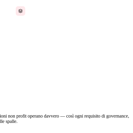
Troppi strumenti gratuiti che non si integrano
 operazioni competono per le stesse risorse limitate.
ntari, la comunicazione con i donatori, la gestione
attenzione costante, spesso gestita da un piccolo
zioni non profit operano davvero — così ogni requisito di governance,
le spalle.