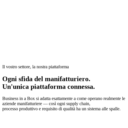
Nel manifatturiero, piani di produzione, controllo qualità,
coordinamento della supply chain, registri di manutenzione e
gestione della forza lavoro richiedono tutti precisione — ma
il livello operativo è spesso fatto di fogli di calcolo, lavagne e
conoscenze tacite trasmesse tra i turni.
Il vostro settore, la nostra piattaforma
Ogni sfida del manifatturiero.
Un'unica piattaforma connessa.
Business in a Box si adatta esattamente a come operano realmente le
aziende manifatturiere — così ogni supply chain,
processo produttivo e requisito di qualità ha un sistema alle spalle.