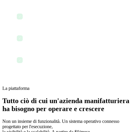
Elaborazione di fatture e report finanziari
✓
Aggiornamento delle milestone di produzione
✓
Fine giornata con le operazioni tracciate
✓
La piattaforma
Tutto ciò di cui un'azienda manifatturiera
ha bisogno per operare e crescere
Non un insieme di funzionalità. Un sistema operativo connesso
progettato per l'esecuzione,
la visibilità e la scalabilità. A partire da $0/mese.