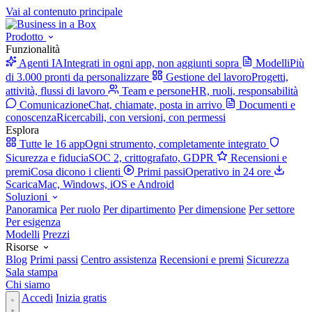
Vai al contenuto principale
Prodotto
Funzionalità
Agenti IA
Integrati in ogni app, non aggiunti sopra
Modelli
Più
di 3.000 pronti da personalizzare
Gestione del lavoro
Progetti,
attività, flussi di lavoro
Team e persone
HR, ruoli, responsabilità
Comunicazione
Chat, chiamate, posta in arrivo
Documenti e
conoscenza
Ricercabili, con versioni, con permessi
Esplora
Tutte le 16 app
Ogni strumento, completamente integrato
Sicurezza e fiducia
SOC 2, crittografato, GDPR
Recensioni e
premi
Cosa dicono i clienti
Primi passi
Operativo in 24 ore
Scarica
Mac, Windows, iOS e Android
Soluzioni
Panoramica
Per ruolo
Per dipartimento
Per dimensione
Per settore
Per esigenza
Modelli
Prezzi
Risorse
Blog
Primi passi
Centro assistenza
Recensioni e premi
Sicurezza
Sala stampa
Chi siamo
Accedi
Inizia gratis