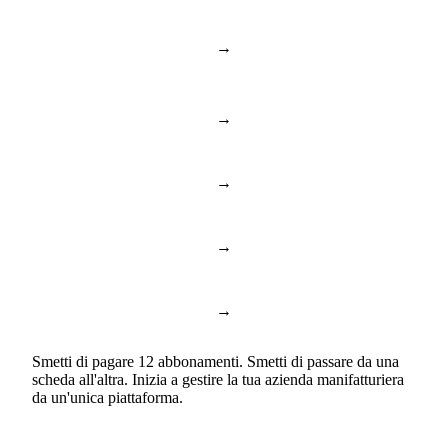
Risorse umane e
→
BambooHR & Gusto
persone
→
Notion & Confluence
Documenti e conoscenza
→
Toggl & Harvest
Rilevamento presenze
→
ChatGPT & Copilot
Business AI
→
Google Docs & Sheets
Documenti e fogli
Smetti di pagare 12 abbonamenti. Smetti di passare da una
scheda all'altra. Inizia a gestire la tua azienda manifatturiera
da un'unica piattaforma.