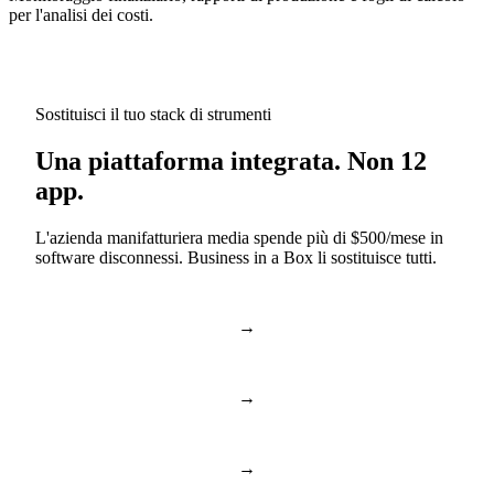
per l'analisi dei costi.
Sostituisci il tuo stack di strumenti
Una piattaforma integrata. Non 12
app.
L'azienda manifatturiera media spende più di $500/mese in
software disconnessi. Business in a Box li sostituisce tutti.
→
Slack & Teams
Chat e chiamate
→
Asana & Monday
Attività e progetti
→
Dropbox & Drive
Archiviazione cloud