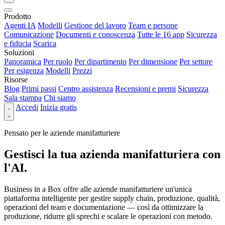
Prodotto
Agenti IA
Modelli
Gestione del lavoro
Team e persone
Comunicazione
Documenti e conoscenza
Tutte le 16 app
Sicurezza
e fiducia
Scarica
Soluzioni
Panoramica
Per ruolo
Per dipartimento
Per dimensione
Per settore
Per esigenza
Modelli
Prezzi
Risorse
Blog
Primi passi
Centro assistenza
Recensioni e premi
Sicurezza
Sala stampa
Chi siamo
Accedi
Inizia gratis
Pensato per le aziende manifatturiere
Gestisci la tua azienda manifatturiera con
l'AI.
Business in a Box offre alle aziende manifatturiere un'unica
piattaforma intelligente per gestire supply chain, produzione, qualità,
operazioni del team e documentazione — così da ottimizzare la
produzione, ridurre gli sprechi e scalare le operazioni con metodo.