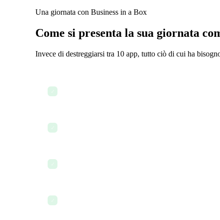
Una giornata con Business in a Box
Come si presenta la sua giornata com
Invece di destreggiarsi tra 10 app, tutto ciò di cui ha bisogn
Revisione del piano turni e delle assegnazioni del pe
✓
Elaborazione delle richieste di ferie e dei fogli ore
✓
Revisione e aggiornamento delle politiche mediche
✓
Verifica delle checklist di qualità e sicurezza
✓