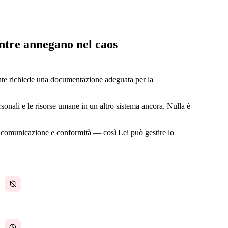
entre annegano nel caos
ente richiede una documentazione adeguata per la
ersonali e le risorse umane in un altro sistema ancora. Nulla è
, comunicazione e conformità — così Lei può gestire lo
Policy obsolete o mancanti
L'amministrazione sottrae tempo alla cura del