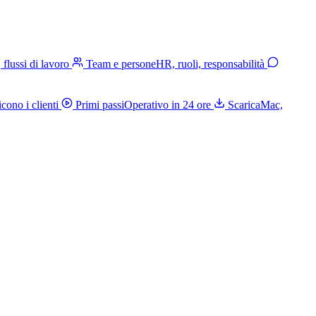
, flussi di lavoro
Team e persone
HR, ruoli, responsabilità
cono i clienti
Primi passi
Operativo in 24 ore
Scarica
Mac,