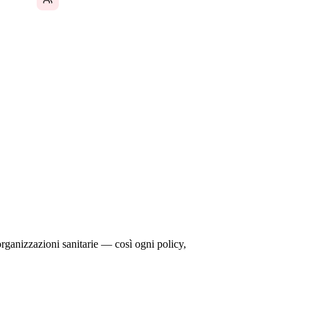
 le operazioni si basano su sistemi frammentati.
 comunicazione interna e risorse umane vivono in
nistrative che dovrebbero essere gestite da un
rganizzazioni sanitarie — così ogni policy,