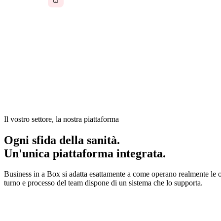
In ambito sanitario, la cura del paziente è la missione — ma
Pianificazione, credenziali, documentazione di conformità,
strumenti separati. I clinici trascorrono ore in attività ammi
sistema, non dalla memoria.
Il vostro settore, la nostra piattaforma
Ogni sfida della sanità.
Un'unica piattaforma integrata.
Business in a Box si adatta esattamente a come operano realmente le o
turno e processo del team dispone di un sistema che lo supporta.