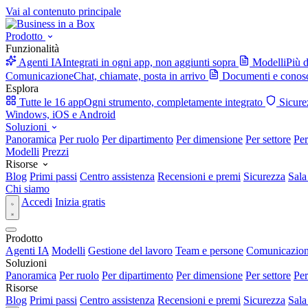
Vai al contenuto principale
Prodotto
Funzionalità
Agenti IA
Integrati in ogni app, non aggiunti sopra
Modelli
Più d
Comunicazione
Chat, chiamate, posta in arrivo
Documenti e conos
Esplora
Tutte le 16 app
Ogni strumento, completamente integrato
Sicure
Windows, iOS e Android
Soluzioni
Panoramica
Per ruolo
Per dipartimento
Per dimensione
Per settore
Per
Modelli
Prezzi
Risorse
Blog
Primi passi
Centro assistenza
Recensioni e premi
Sicurezza
Sala
Chi siamo
Accedi
Inizia gratis
Prodotto
Agenti IA
Modelli
Gestione del lavoro
Team e persone
Comunicazio
Soluzioni
Panoramica
Per ruolo
Per dipartimento
Per dimensione
Per settore
Per
Risorse
Blog
Primi passi
Centro assistenza
Recensioni e premi
Sicurezza
Sala