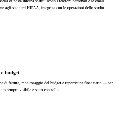
ella di posta interna sostituiscono i telefoni personali e le email
e agli standard HIPAA, integrata con le operazioni dello studio.
à e budget
ne di fatture, monitoraggio del budget e reportistica finanziaria — per
dio sempre visibile e sotto controllo.