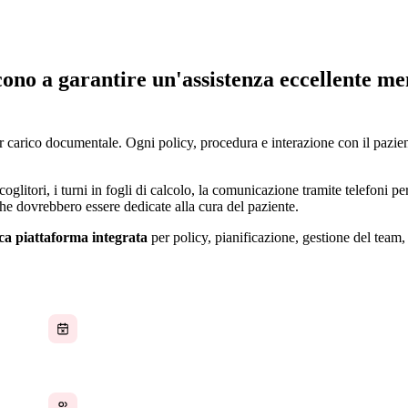
cono a garantire un'assistenza eccellente m
ior carico documentale. Ogni policy, procedura e interazione con il pazi
oglitori, i turni in fogli di calcolo, la comunicazione tramite telefoni p
 che dovrebbero essere dedicate alla cura del paziente.
ca piattaforma integrata
per policy, pianificazione, gestione del team
La pianificazione del personale è manuale
HR e credenziali disconnesse