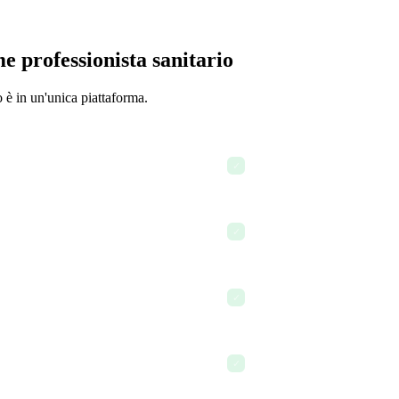
e professionista sanitario
o è in un'unica piattaforma.
rsonale
Aggiornamento della docum
✓
Comunicazione con il person
✓
Utilizzo dell'AI per rediger
✓
Elaborazione di fatture e p
✓