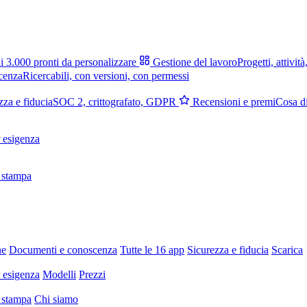
i 3.000 pronti da personalizzare
Gestione del lavoro
Progetti, attività
cenza
Ricercabili, con versioni, con permessi
zza e fiducia
SOC 2, crittografato, GDPR
Recensioni e premi
Cosa di
 esigenza
 stampa
ne
Documenti e conoscenza
Tutte le 16 app
Sicurezza e fiducia
Scarica
 esigenza
Modelli
Prezzi
 stampa
Chi siamo