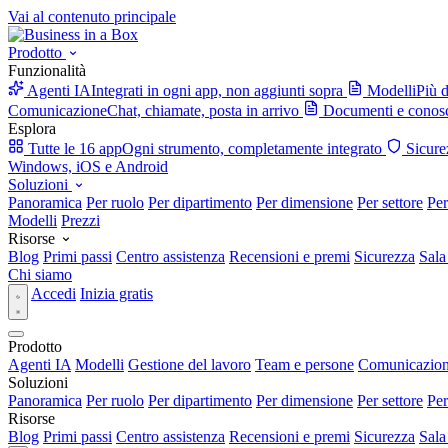
Vai al contenuto principale
Prodotto
Funzionalità
Agenti IA
Integrati in ogni app, non aggiunti sopra
Modelli
Più d
Comunicazione
Chat, chiamate, posta in arrivo
Documenti e conos
Esplora
Tutte le 16 app
Ogni strumento, completamente integrato
Sicure
Windows, iOS e Android
Soluzioni
Panoramica
Per ruolo
Per dipartimento
Per dimensione
Per settore
Per
Modelli
Prezzi
Risorse
Blog
Primi passi
Centro assistenza
Recensioni e premi
Sicurezza
Sala
Chi siamo
Accedi
Inizia gratis
Prodotto
Agenti IA
Modelli
Gestione del lavoro
Team e persone
Comunicazio
Soluzioni
Panoramica
Per ruolo
Per dipartimento
Per dimensione
Per settore
Per
Risorse
Blog
Primi passi
Centro assistenza
Recensioni e premi
Sicurezza
Sala