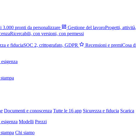
i 3.000 pronti da personalizzare
Gestione del lavoro
Progetti, attività
cenza
Ricercabili, con versioni, con permessi
zza e fiducia
SOC 2, crittografato, GDPR
Recensioni e premi
Cosa di
 esigenza
 stampa
ne
Documenti e conoscenza
Tutte le 16 app
Sicurezza e fiducia
Scarica
 esigenza
Modelli
Prezzi
 stampa
Chi siamo