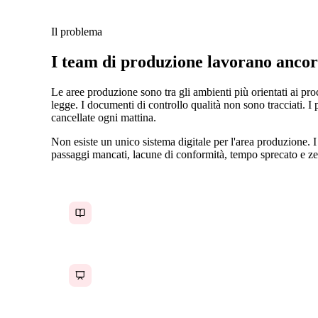
Il problema
I team di produzione lavorano ancora 
Le aree produzione sono tra gli ambienti più orientati ai pr
legge. I documenti di controllo qualità non sono tracciati. 
cancellate ogni mattina.
Non esiste un unico sistema digitale per l'area produzione.
passaggi mancati, lacune di conformità, tempo sprecato e zer
SOP in raccoglitori cartacei che nessuno legge
Calendari di produzione su lavagne