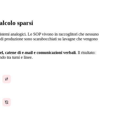
alcolo sparsi
 sistemi analogici. Le SOP vivono in raccoglitori che nessuno
ari di produzione sono scarabocchiati su lavagne che vengono
cel, catene di e-mail e comunicazioni verbali
. Il risultato:
o tra turni e linee.
I passaggi di consegne tra turni perdono
informazioni critiche
Documentazione sulla conformità della sicurezza
dispersa