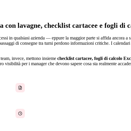
con lavagne, checklist cartacee e fogli di c
ocessi in qualsiasi azienda — eppure la maggior parte si affida ancora a
I passaggi di consegne tra turni perdono informazioni critiche. I calend
 I team, invece, mettono insieme
checklist cartacee, fogli di calcolo Ex
o visibilità per i manager che devono sapere cosa sta realmente accadend
Documenti di controllo qualità non tracciati
Nessun monitoraggio dei tempi per commessa o
linea