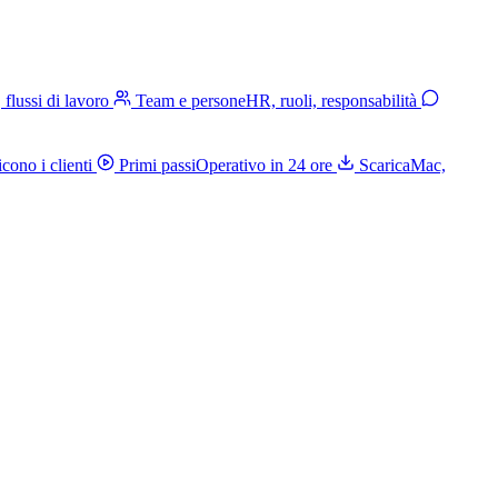
, flussi di lavoro
Team e persone
HR, ruoli, responsabilità
cono i clienti
Primi passi
Operativo in 24 ore
Scarica
Mac,