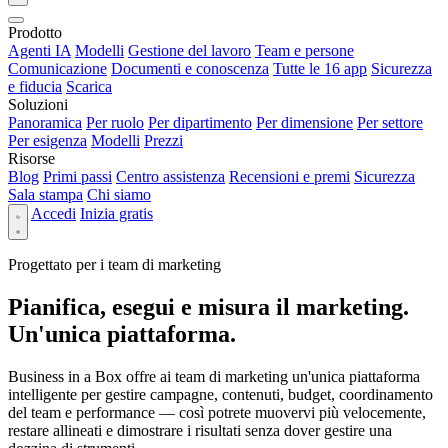
Prodotto
Agenti IA
Modelli
Gestione del lavoro
Team e persone
Comunicazione
Documenti e conoscenza
Tutte le 16 app
Sicurezza
e fiducia
Scarica
Soluzioni
Panoramica
Per ruolo
Per dipartimento
Per dimensione
Per settore
Per esigenza
Modelli
Prezzi
Risorse
Blog
Primi passi
Centro assistenza
Recensioni e premi
Sicurezza
Sala stampa
Chi siamo
Accedi
Inizia gratis
Progettato per i team di marketing
Pianifica, esegui e misura il marketing.
Un'unica piattaforma.
Business in a Box offre ai team di marketing un'unica piattaforma
intelligente per gestire campagne, contenuti, budget, coordinamento
del team e performance — così potrete muovervi più velocemente,
restare allineati e dimostrare i risultati senza dover gestire una