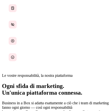
Il monitoraggio del budget è manuale
Nessuna visione unitaria delle performance di marketing
Colli di bottiglia nella creazione dei contenuti
Il coordinamento con il team vendite è frammentato
Le vostre responsabilità, la nostra piattaforma
Ogni sfida di marketing.
Un'unica piattaforma connessa.
Business in a Box si adatta esattamente a ciò che i team di marketing
fanno ogni giorno — così ogni responsabilità