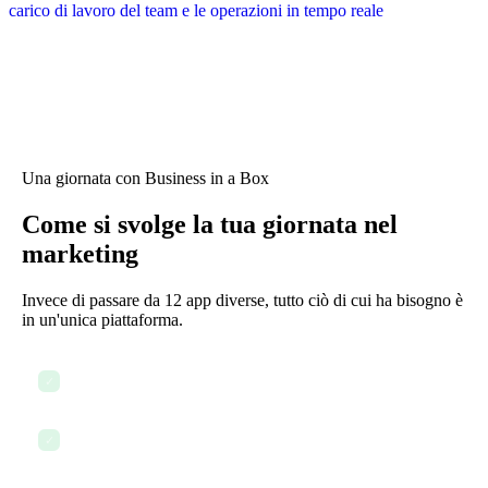
Una giornata con Business in a Box
Come si svolge la tua giornata nel
marketing
Invece di passare da 12 app diverse, tutto ciò di cui ha bisogno è
in un'unica piattaforma.
Controlla la dashboard delle campagne e lo stato dei progetti
✓
Usa l'AI per redigere il post del blog e il copy social
✓