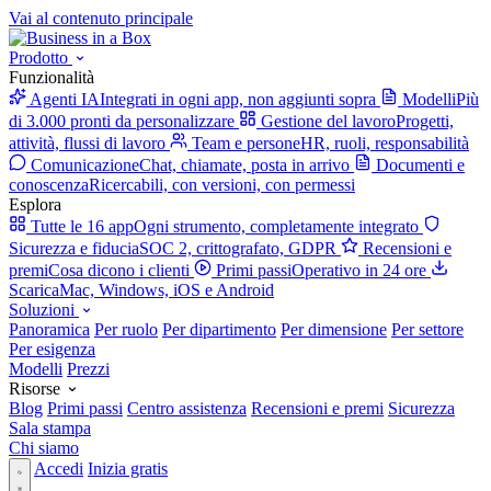
Vai al contenuto principale
Prodotto
Funzionalità
Agenti IA
Integrati in ogni app, non aggiunti sopra
Modelli
Più
di 3.000 pronti da personalizzare
Gestione del lavoro
Progetti,
attività, flussi di lavoro
Team e persone
HR, ruoli, responsabilità
Comunicazione
Chat, chiamate, posta in arrivo
Documenti e
conoscenza
Ricercabili, con versioni, con permessi
Esplora
Tutte le 16 app
Ogni strumento, completamente integrato
Sicurezza e fiducia
SOC 2, crittografato, GDPR
Recensioni e
premi
Cosa dicono i clienti
Primi passi
Operativo in 24 ore
Scarica
Mac, Windows, iOS e Android
Soluzioni
Panoramica
Per ruolo
Per dipartimento
Per dimensione
Per settore
Per esigenza
Modelli
Prezzi
Risorse
Blog
Primi passi
Centro assistenza
Recensioni e premi
Sicurezza
Sala stampa
Chi siamo
Accedi
Inizia gratis