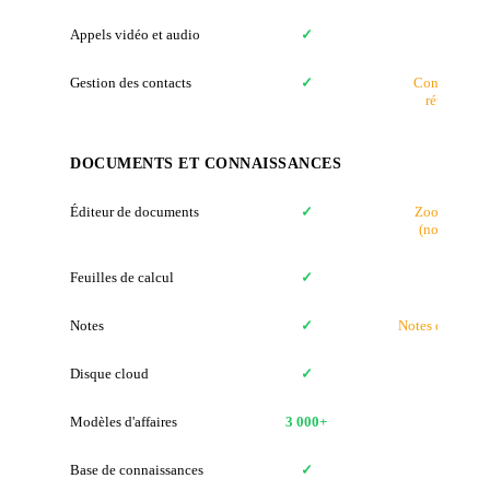
Appels vidéo et audio
✓
✓
Gestion des contacts
✓
Contacts de
réunion
DOCUMENTS ET CONNAISSANCES
Éditeur de documents
✓
Zoom Docs
(nouveau)
Feuilles de calcul
✓
✗
Notes
✓
Notes de réuni
Disque cloud
✓
✗
Modèles d'affaires
3 000+
✗
Base de connaissances
✓
✗