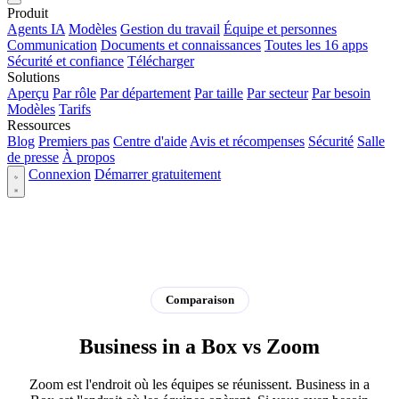
Produit
Agents IA
Modèles
Gestion du travail
Équipe et personnes
Communication
Documents et connaissances
Toutes les 16 apps
Sécurité et confiance
Télécharger
Solutions
Aperçu
Par rôle
Par département
Par taille
Par secteur
Par besoin
Modèles
Tarifs
Ressources
Blog
Premiers pas
Centre d'aide
Avis et récompenses
Sécurité
Salle
de presse
À propos
Connexion
Démarrer gratuitement
Comparaison
Business in a Box vs Zoom
Zoom est l'endroit où les équipes se réunissent. Business in a