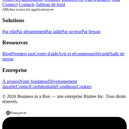
Connect
Contacts
Tableau de bord
Afficher toutes les applications
Solutions
Par rôle
Par département
Par taille
Par secteur
Par besoin
Ressources
Blog
Premiers pas
Centre d'aide
Avis et récompenses
Sécurité
Salle de
presse
Entreprise
À propos
Notre fondateur
Développement
durable
Contact
Confidentialité
Conditions
Cookies
© 2026 Business in a Box — une entreprise
Biztree Inc.
Tous droits
réservés.
Français