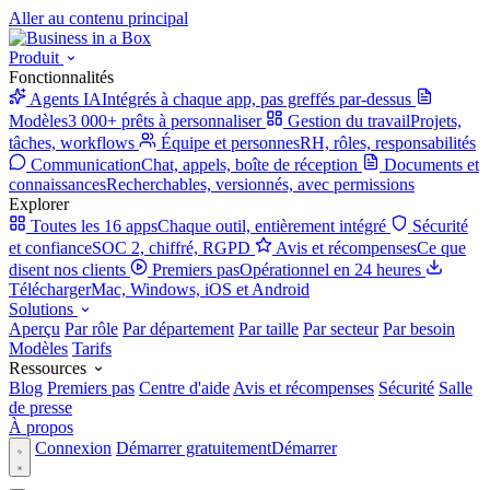
Aller au contenu principal
Produit
Fonctionnalités
Agents IA
Intégrés à chaque app, pas greffés par-dessus
Modèles
3 000+ prêts à personnaliser
Gestion du travail
Projets,
tâches, workflows
Équipe et personnes
RH, rôles, responsabilités
Communication
Chat, appels, boîte de réception
Documents et
connaissances
Recherchables, versionnés, avec permissions
Explorer
Toutes les 16 apps
Chaque outil, entièrement intégré
Sécurité
et confiance
SOC 2, chiffré, RGPD
Avis et récompenses
Ce que
disent nos clients
Premiers pas
Opérationnel en 24 heures
Télécharger
Mac, Windows, iOS et Android
Solutions
Aperçu
Par rôle
Par département
Par taille
Par secteur
Par besoin
Modèles
Tarifs
Ressources
Blog
Premiers pas
Centre d'aide
Avis et récompenses
Sécurité
Salle
de presse
À propos
Connexion
Démarrer gratuitement
Démarrer