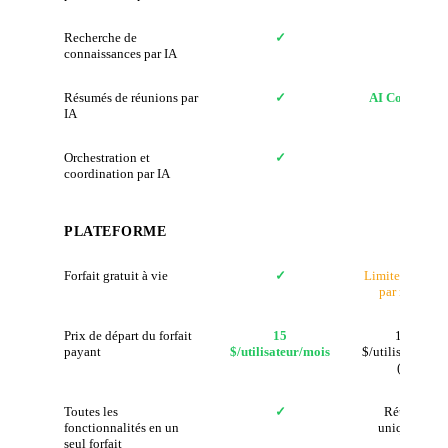
Recherche de
✓
✗
connaissances par IA
Résumés de réunions par
✓
AI Companio
IA
Orchestration et
✓
✗
coordination par IA
PLATEFORME
Forfait gratuit à vie
✓
Limite de 40 m
par réunion
Prix de départ du forfait
15
13,33
payant
$/utilisateur/mois
$/utilisateur/mo
(Pro)
Toutes les
✓
Réunions
fonctionnalités en un
uniquement
seul forfait