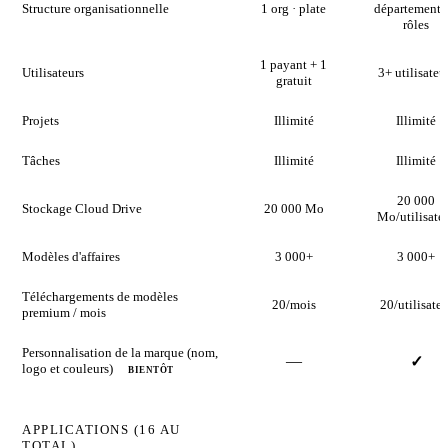
Structure organisationnelle
1 org · plate
départements 
rôles
1 payant + 1
Utilisateurs
3+ utilisateu
gratuit
Projets
Illimité
Illimité
Tâches
Illimité
Illimité
20 000
Stockage Cloud Drive
20 000 Mo
Mo/utilisate
Modèles d'affaires
3 000+
3 000+
Téléchargements de modèles
20/mois
20/utilisateu
premium / mois
Personnalisation de la marque (nom,
—
✓
logo et couleurs)
BIENTÔT
APPLICATIONS (16 AU
TOTAL)