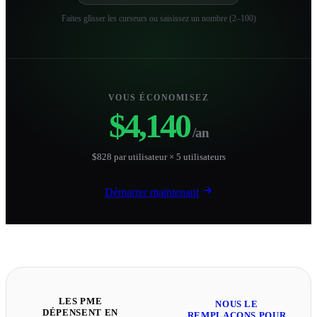
Faites glisser les curseurs ou saisissez un nombre (2–100)
VOUS ÉCONOMISEZ
$4,140
/an
$828 par utilisateur × 5 utilisateurs
Démarrer maintenant
LES PME
NOUS LE
DÉPENSENT EN
REMPLAÇONS POUR