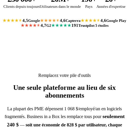
Clients depuis toujours
Utilisateurs dans le monde
Pays
Années d'expertise
4,5
4,6
4,6
Google
Capterra
Google Play
★★★★
★★★★
★★★★
4,7
191
G2
Trustpilot 5 étoiles
★★★★
★★★★★
Remplacez votre pile d'outils
Une seule plateforme au lieu de six
abonnements
La plupart des PME dépensent 1 068 $/employé/an en logiciels
seulement
fragmentés. Business in a Box les remplace tous pour
240
$
—
soit une économie de
828
$ par utilisateur, chaque