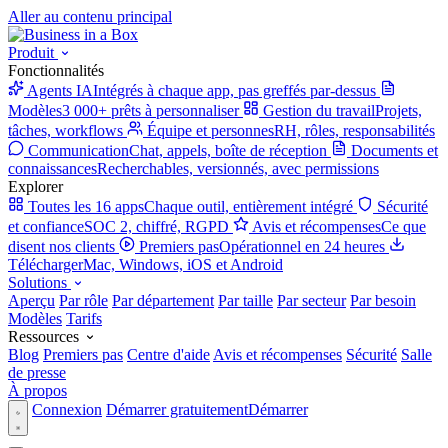
Aller au contenu principal
Produit
Fonctionnalités
Agents IA
Intégrés à chaque app, pas greffés par-dessus
Modèles
3 000+ prêts à personnaliser
Gestion du travail
Projets,
tâches, workflows
Équipe et personnes
RH, rôles, responsabilités
Communication
Chat, appels, boîte de réception
Documents et
connaissances
Recherchables, versionnés, avec permissions
Explorer
Toutes les 16 apps
Chaque outil, entièrement intégré
Sécurité
et confiance
SOC 2, chiffré, RGPD
Avis et récompenses
Ce que
disent nos clients
Premiers pas
Opérationnel en 24 heures
Télécharger
Mac, Windows, iOS et Android
Solutions
Aperçu
Par rôle
Par département
Par taille
Par secteur
Par besoin
Modèles
Tarifs
Ressources
Blog
Premiers pas
Centre d'aide
Avis et récompenses
Sécurité
Salle
de presse
À propos
Connexion
Démarrer gratuitement
Démarrer