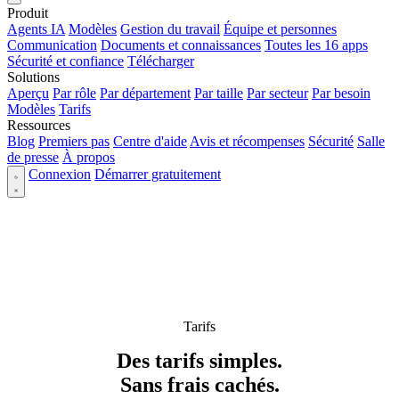
Produit
Agents IA
Modèles
Gestion du travail
Équipe et personnes
Communication
Documents et connaissances
Toutes les 16 apps
Sécurité et confiance
Télécharger
Solutions
Aperçu
Par rôle
Par département
Par taille
Par secteur
Par besoin
Modèles
Tarifs
Ressources
Blog
Premiers pas
Centre d'aide
Avis et récompenses
Sécurité
Salle
de presse
À propos
Connexion
Démarrer gratuitement
Tarifs
Des tarifs simples.
Sans frais cachés.