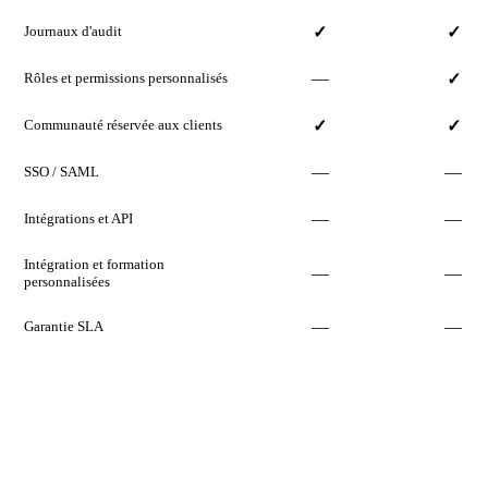
Journaux d'audit
✓
✓
—
Rôles et permissions personnalisés
✓
Communauté réservée aux clients
✓
✓
—
—
SSO / SAML
—
—
Intégrations et API
Intégration et formation
—
—
personnalisées
—
—
Garantie SLA
Obtenir
Démarre
Starter
maintenant