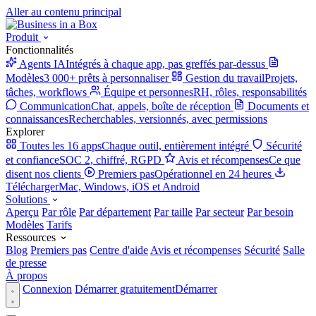
Aller au contenu principal
Produit
Fonctionnalités
Agents IA
Intégrés à chaque app, pas greffés par-dessus
Modèles
3 000+ prêts à personnaliser
Gestion du travail
Projets,
tâches, workflows
Équipe et personnes
RH, rôles, responsabilités
Communication
Chat, appels, boîte de réception
Documents et
connaissances
Recherchables, versionnés, avec permissions
Explorer
Toutes les 16 apps
Chaque outil, entièrement intégré
Sécurité
et confiance
SOC 2, chiffré, RGPD
Avis et récompenses
Ce que
disent nos clients
Premiers pas
Opérationnel en 24 heures
Télécharger
Mac, Windows, iOS et Android
Solutions
Aperçu
Par rôle
Par département
Par taille
Par secteur
Par besoin
Modèles
Tarifs
Ressources
Blog
Premiers pas
Centre d'aide
Avis et récompenses
Sécurité
Salle
de presse
À propos
Connexion
Démarrer gratuitement
Démarrer