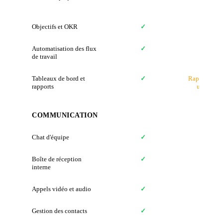
(séparé
Objectifs et OKR
✓
✗
Automatisation des flux
✓
✗
de travail
Tableaux de bord et
✓
Rapports de
rapports
uniqueme
COMMUNICATION
Chat d'équipe
✓
✗
Boîte de réception
✓
✗
interne
Appels vidéo et audio
✓
✗
Gestion des contacts
✓
✗