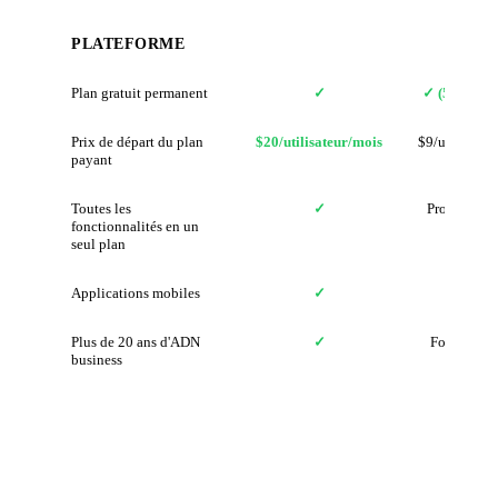
PLATEFORME
Plan gratuit permanent
✓
✓ (5 utilisa
Prix de départ du plan
$20/utilisateur/mois
$9/utilisateu
payant
Toutes les
✓
Produits sé
fonctionnalités en un
seul plan
Applications mobiles
✓
✓
Plus de 20 ans d'ADN
✓
Fondé en 
business