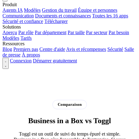
Produit
Agents IA
Modèles
Gestion du travail
Équipe et personnes
Communication
Documents et connaissances
Toutes les 16 apps
Sécurité et confiance
Télécharger
Solutions
Aperçu
Par rôle
Par département
Par taille
Par secteur
Par besoin
Modèles
Tarifs
Ressources
Blog
Premiers pas
Centre d'aide
Avis et récompenses
Sécurité
Salle
de presse
À propos
Connexion
Démarrer gratuitement
Comparaison
Business in a Box vs Toggl
Toggl est un outil de suivi du temps épuré et simple.