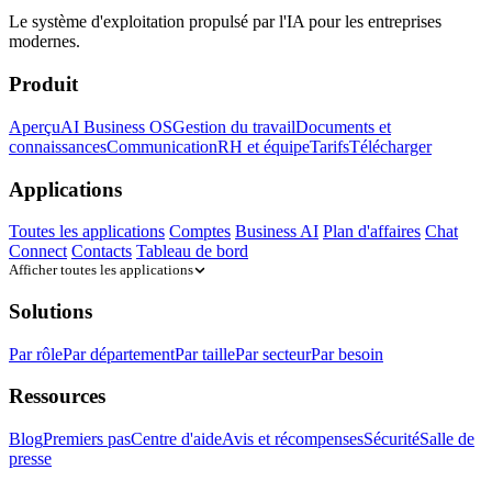
Le système d'exploitation propulsé par l'IA pour les entreprises
modernes.
Produit
Aperçu
AI Business OS
Gestion du travail
Documents et
connaissances
Communication
RH et équipe
Tarifs
Télécharger
Applications
Toutes les applications
Comptes
Business AI
Plan d'affaires
Chat
Connect
Contacts
Tableau de bord
Afficher toutes les applications
Solutions
Par rôle
Par département
Par taille
Par secteur
Par besoin
Ressources
Blog
Premiers pas
Centre d'aide
Avis et récompenses
Sécurité
Salle de
presse