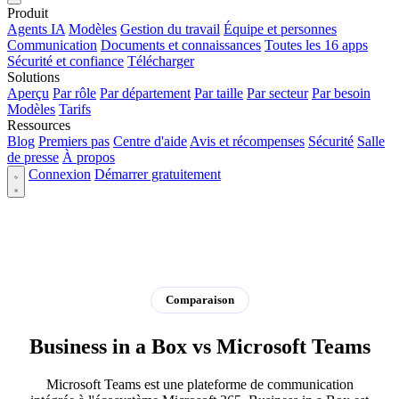
Produit
Agents IA
Modèles
Gestion du travail
Équipe et personnes
Communication
Documents et connaissances
Toutes les 16 apps
Sécurité et confiance
Télécharger
Solutions
Aperçu
Par rôle
Par département
Par taille
Par secteur
Par besoin
Modèles
Tarifs
Ressources
Blog
Premiers pas
Centre d'aide
Avis et récompenses
Sécurité
Salle
de presse
À propos
Connexion
Démarrer gratuitement
Comparaison
Business in a Box vs Microsoft Teams
Microsoft Teams est une plateforme de communication