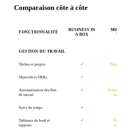
Comparaison côte à côte
BUSINESS IN
MICROS
FONCTIONNALITÉ
A BOX
TEAM
GESTION DU TRAVAIL
Tâches et projets
✓
Planner (basi
Objectifs et OKRs
✓
✗
Automatisation des flux
✓
Power Automat
de travail
supplémen
Suivi du temps
✓
✗
Tableaux de bord et
✓
Power BI (
rapports
supplémen