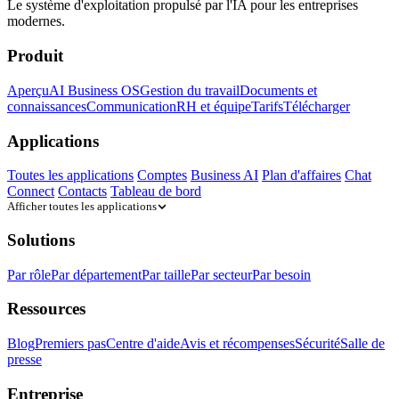
Le système d'exploitation propulsé par l'IA pour les entreprises
modernes.
Produit
Aperçu
AI Business OS
Gestion du travail
Documents et
connaissances
Communication
RH et équipe
Tarifs
Télécharger
Applications
Toutes les applications
Comptes
Business AI
Plan d'affaires
Chat
Connect
Contacts
Tableau de bord
Afficher toutes les applications
Solutions
Par rôle
Par département
Par taille
Par secteur
Par besoin
Ressources
Blog
Premiers pas
Centre d'aide
Avis et récompenses
Sécurité
Salle de
presse
Entreprise