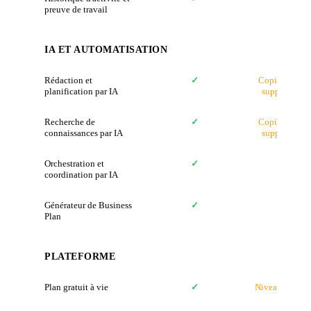
preuve de travail
IA ET AUTOMATISATION
Rédaction et
✓
Copilot (30 $
planification par IA
supplémentai
Recherche de
✓
Copilot (30 $
connaissances par IA
supplémentai
Orchestration et
✓
✗
coordination par IA
Générateur de Business
✓
✗
Plan
PLATEFORME
Plan gratuit à vie
✓
Niveau gratuit 