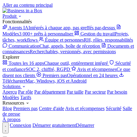
Aller au contenu principal
Produit
Fonctionnalités
Agents IA
Intégrés à chaque app, pas greffés par-dessus
Modèles
3 000+ prêts à personnaliser
Gestion du travail
Projets,
tâches, workflows
Équipe et personnes
RH, rôles, responsabilités
Communication
Chat, appels, boîte de réception
Documents et
connaissances
Recherchables, versionnés, avec permissions
Explorer
Toutes les 16 apps
Chaque outil, entièrement intégré
Sécurité
et confiance
SOC 2, chiffré, RGPD
Avis et récompenses
Ce que
disent nos clients
Premiers pas
Opérationnel en 24 heures
Télécharger
Mac, Windows, iOS et Android
Solutions
Aperçu
Par rôle
Par département
Par taille
Par secteur
Par besoin
Modèles
Tarifs
Ressources
Blog
Premiers pas
Centre d'aide
Avis et récompenses
Sécurité
Salle
de presse
À propos
Connexion
Démarrer gratuitement
Démarrer