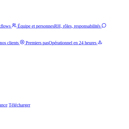
kflows
Équipe et personnes
RH, rôles, responsabilités
nos clients
Premiers pas
Opérationnel en 24 heures
iance
Télécharger