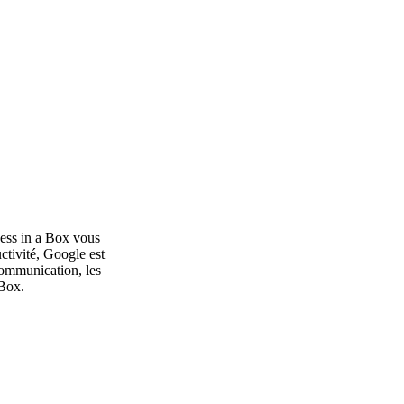
ness in a Box vous
ctivité, Google est
communication, les
 Box.