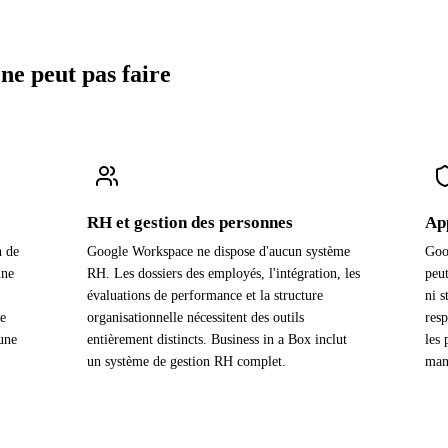
e peut pas faire
RH et gestion des personnes
Ap
n de
Google Workspace ne dispose d'aucun système
Goo
une
RH. Les dossiers des employés, l'intégration, les
peut
évaluations de performance et la structure
ni s
de
organisationnelle nécessitent des outils
resp
une
entièrement distincts. Business in a Box inclut
les 
un système de gestion RH complet.
man