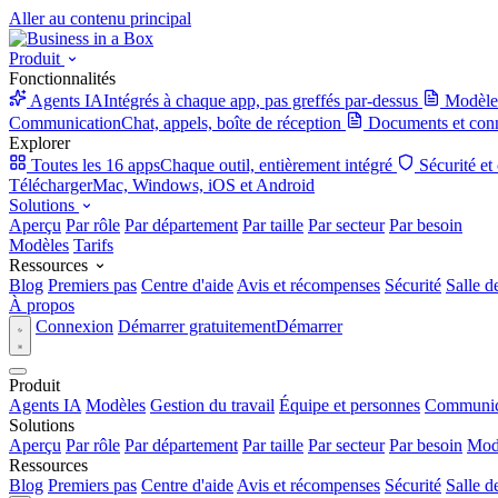
Aller au contenu principal
Produit
Fonctionnalités
Agents IA
Intégrés à chaque app, pas greffés par-dessus
Modèle
Communication
Chat, appels, boîte de réception
Documents et con
Explorer
Toutes les 16 apps
Chaque outil, entièrement intégré
Sécurité et
Télécharger
Mac, Windows, iOS et Android
Solutions
Aperçu
Par rôle
Par département
Par taille
Par secteur
Par besoin
Modèles
Tarifs
Ressources
Blog
Premiers pas
Centre d'aide
Avis et récompenses
Sécurité
Salle d
À propos
Connexion
Démarrer gratuitement
Démarrer
Produit
Agents IA
Modèles
Gestion du travail
Équipe et personnes
Communic
Solutions
Aperçu
Par rôle
Par département
Par taille
Par secteur
Par besoin
Mod
Ressources
Blog
Premiers pas
Centre d'aide
Avis et récompenses
Sécurité
Salle d