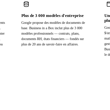
Plus de 3 000 modèles d'entreprise
Une
plu
ents
Google propose des modèles de documents de
Goo
A
base. Business in a Box inclut plus de 3 000
$/ut
nter
modèles professionnels — contrats, plans,
mai
,
documents RH, états financiers — fondés sur
gest
ss
plus de 20 ans de savoir-faire en affaires.
Busi
le d