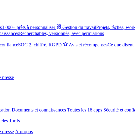
s
3 000+ prêts à personnaliser
Gestion du travail
Projets, tâches, wor
naissances
Recherchables, versionnés, avec permissions
 confiance
SOC 2, chiffré, RGPD
Avis et récompenses
Ce que disent 
e presse
ation
Documents et connaissances
Toutes les 16 apps
Sécurité et conf
èles
Tarifs
e presse
À propos