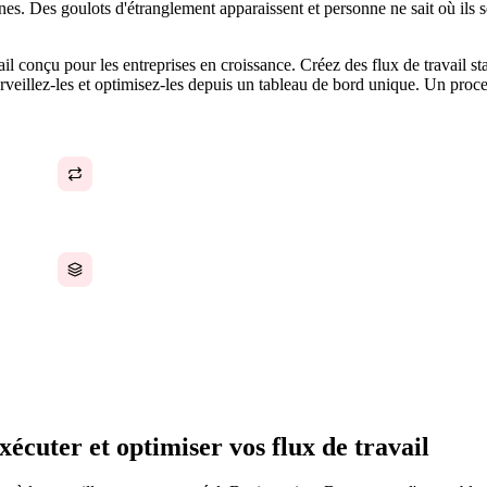
s. Des goulots d'étranglement apparaissent et personne ne sait où ils 
ail conçu pour les entreprises en croissance. Créez des flux de travail 
rveillez-les et optimisez-les depuis un tableau de bord unique. Un proce
Le même processus exécuté différemment par
des personnes différentes à chaque fois
Des processus qui fonctionnent dans un
département mais ne se connectent pas aux
autres
xécuter et optimiser vos flux de travail