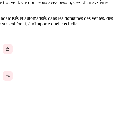
se trouvent. Ce dont vous avez besoin, c'est d'un système —
standardisés et automatisés dans les domaines des ventes, des
ssus cohérent, à n'importe quelle échelle.
Des goulots d'étranglement que personne ne voit
avant qu'ils ne causent un retard
Aucune visibilité sur les flux de travail lents,
bloqués ou inefficaces