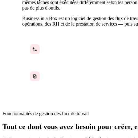
mêmes tâches sont exécutées différemment selon les personne
pas de plus d'outils.
Business in a Box est un logiciel de gestion des flux de trav
opérations, des RH et de la prestation de services — puis su
Travail transféré entre les équipes sans structure
ni responsabilité
Des flux de travail documentés dans des PDF que
personne ne lit et que personne ne suit
Fonctionnalités de gestion des flux de travail
Tout ce dont vous avez besoin pour créer, e