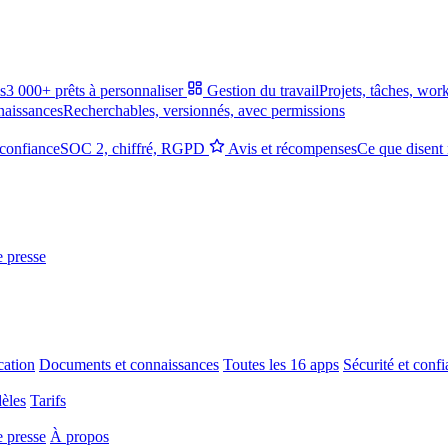
s
3 000+ prêts à personnaliser
Gestion du travail
Projets, tâches, wor
naissances
Recherchables, versionnés, avec permissions
 confiance
SOC 2, chiffré, RGPD
Avis et récompenses
Ce que disent 
e presse
ation
Documents et connaissances
Toutes les 16 apps
Sécurité et conf
èles
Tarifs
e presse
À propos