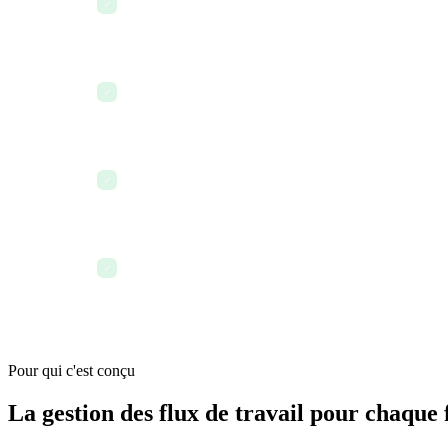
✓
personne ne les déclenche
Les taux de complétion des flux de travail ont augm
✓
aux transferts automatisés
Le flux de travail interdépartemental gère le transfer
✓
L'IA suggère deux optimisations de flux de travail ba
✓
tendances de complétion
Pour qui c'est conçu
La gestion des flux de travail pour chaque 