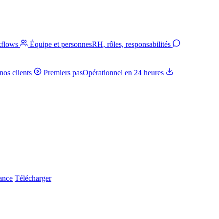
kflows
Équipe et personnes
RH, rôles, responsabilités
nos clients
Premiers pas
Opérationnel en 24 heures
iance
Télécharger