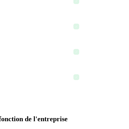
✓
assignées, échéances défin
enté de 22 % depuis le passage
Nouveau flux de travail cré
✓
en moins d'une heure
Le rapport sur les délais d
t marketing-ventes sans friction
✓
a diminué de 18 % ce trime
sées sur l'analyse des
Fin de journée — chaque flux
✓
visible
fonction de l'entreprise