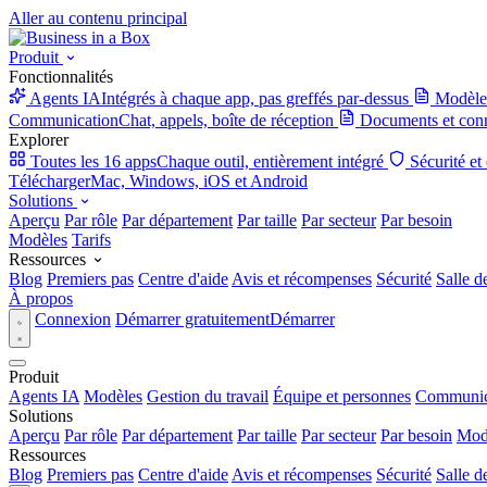
Aller au contenu principal
Produit
Fonctionnalités
Agents IA
Intégrés à chaque app, pas greffés par-dessus
Modèle
Communication
Chat, appels, boîte de réception
Documents et con
Explorer
Toutes les 16 apps
Chaque outil, entièrement intégré
Sécurité et
Télécharger
Mac, Windows, iOS et Android
Solutions
Aperçu
Par rôle
Par département
Par taille
Par secteur
Par besoin
Modèles
Tarifs
Ressources
Blog
Premiers pas
Centre d'aide
Avis et récompenses
Sécurité
Salle d
À propos
Connexion
Démarrer gratuitement
Démarrer
Produit
Agents IA
Modèles
Gestion du travail
Équipe et personnes
Communic
Solutions
Aperçu
Par rôle
Par département
Par taille
Par secteur
Par besoin
Mod
Ressources
Blog
Premiers pas
Centre d'aide
Avis et récompenses
Sécurité
Salle d