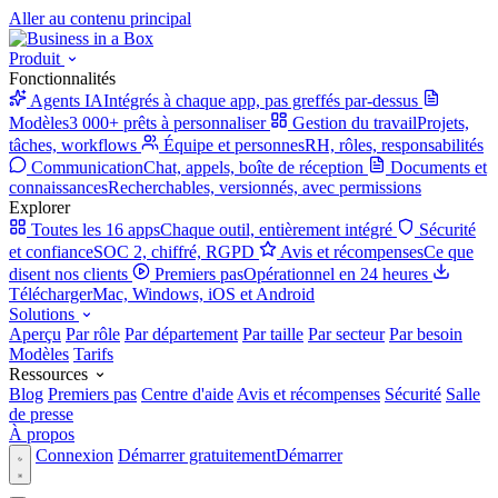
Aller au contenu principal
Produit
Fonctionnalités
Agents IA
Intégrés à chaque app, pas greffés par-dessus
Modèles
3 000+ prêts à personnaliser
Gestion du travail
Projets,
tâches, workflows
Équipe et personnes
RH, rôles, responsabilités
Communication
Chat, appels, boîte de réception
Documents et
connaissances
Recherchables, versionnés, avec permissions
Explorer
Toutes les 16 apps
Chaque outil, entièrement intégré
Sécurité
et confiance
SOC 2, chiffré, RGPD
Avis et récompenses
Ce que
disent nos clients
Premiers pas
Opérationnel en 24 heures
Télécharger
Mac, Windows, iOS et Android
Solutions
Aperçu
Par rôle
Par département
Par taille
Par secteur
Par besoin
Modèles
Tarifs
Ressources
Blog
Premiers pas
Centre d'aide
Avis et récompenses
Sécurité
Salle
de presse
À propos
Connexion
Démarrer gratuitement
Démarrer