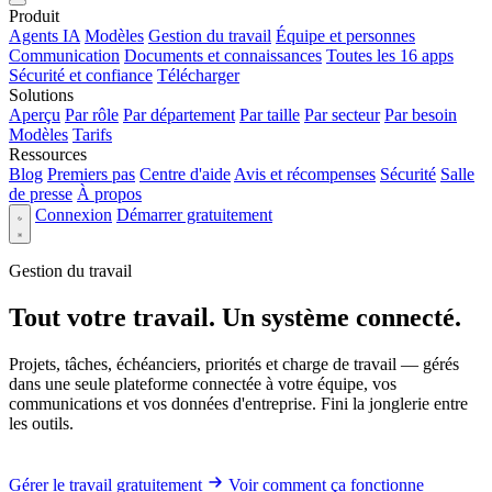
Produit
Agents IA
Modèles
Gestion du travail
Équipe et personnes
Communication
Documents et connaissances
Toutes les 16 apps
Sécurité et confiance
Télécharger
Solutions
Aperçu
Par rôle
Par département
Par taille
Par secteur
Par besoin
Modèles
Tarifs
Ressources
Blog
Premiers pas
Centre d'aide
Avis et récompenses
Sécurité
Salle
de presse
À propos
Connexion
Démarrer gratuitement
Gestion du travail
Tout votre travail. Un système connecté.
Projets, tâches, échéanciers, priorités et charge de travail — gérés
dans une seule plateforme connectée à votre équipe, vos
communications et vos données d'entreprise. Fini la jonglerie entre
les outils.
Gérer le travail gratuitement
Voir comment ça fonctionne