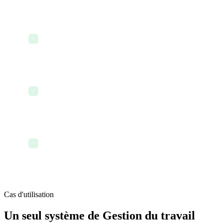
Configurez des tâches récurrentes pour les
travaux de routine qui se répètent chaque semaine
✓
ou chaque mois
Associez une tâche à un objectif d'affaires pour
montrer comment elle s'inscrit dans la stratégie
✓
globale
Terminez la semaine avec une vue claire de ce qui
a été fait, de ce qui est en cours et de ce qui vient
✓
ensuite
Cas d'utilisation
Un seul système de Gestion du travail