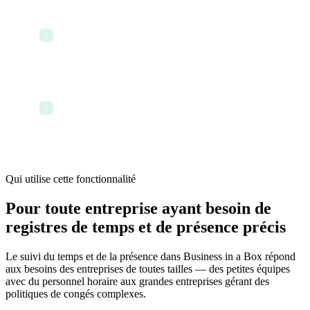
Le récapitulatif mensuel des présences est partagé
avec les responsables de département — généré
✓
automatiquement
Fin d'année : le rapport du total des heures
travaillées est généré pour chaque employé en un
✓
seul export
Qui utilise cette fonctionnalité
Pour toute entreprise ayant besoin de
registres de temps et de présence précis
Le suivi du temps et de la présence dans Business in a Box répond
aux besoins des entreprises de toutes tailles — des petites équipes
avec du personnel horaire aux grandes entreprises gérant des
politiques de congés complexes.