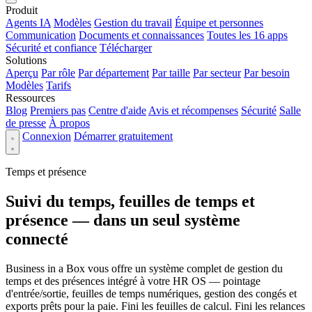
Produit
Agents IA
Modèles
Gestion du travail
Équipe et personnes
Communication
Documents et connaissances
Toutes les 16 apps
Sécurité et confiance
Télécharger
Solutions
Aperçu
Par rôle
Par département
Par taille
Par secteur
Par besoin
Modèles
Tarifs
Ressources
Blog
Premiers pas
Centre d'aide
Avis et récompenses
Sécurité
Salle
de presse
À propos
Connexion
Démarrer gratuitement
Temps et présence
Suivi du temps, feuilles de temps et
présence — dans un seul système
connecté
Business in a Box vous offre un système complet de gestion du
temps et des présences intégré à votre HR OS — pointage
d'entrée/sortie, feuilles de temps numériques, gestion des congés et
exports prêts pour la paie. Fini les feuilles de calcul. Fini les relances