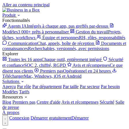
Aller au contenu principal
Produit
Fonctionnalités
Agents IA
Intégrés à chaque app, pas greffés par-dessus
Modèles
3 000+ prêts à personnaliser
Gestion du travail
Projets,
tâches, workflows
Équipe et personnes
RH, rôles, responsabilités
Communication
Chat, appels, boîte de réception
Documents et
connaissances
Recherchables, versionnés, avec permissions
Explorer
Toutes les 16 apps
Chaque outil, entièrement intégré
Sécurité
et confiance
SOC 2, chiffré, RGPD
Avis et récompenses
Ce que
disent nos clients
Premiers pas
Opérationnel en 24 heures
Télécharger
Mac, Windows, iOS et Android
Solutions
Aperçu
Par rôle
Par département
Par taille
Par secteur
Par besoin
Modèles
Tarifs
Ressources
Blog
Premiers pas
Centre d'aide
Avis et récompenses
Sécurité
Salle
de presse
À propos
Connexion
Démarrer gratuitement
Démarrer