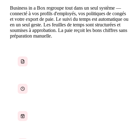
Business in a Box regroupe tout dans un seul système —
connecté à vos profils d'employés, vos politiques de congés
et votre export de paie. Le suivi du temps est automatique ou
en un seul geste. Les feuilles de temps sont structurées et
soumises à approbation. La paie reçoit les bons chiffres sans
préparation manuelle.
Feuilles de temps collectées dans des tableurs,
toujours en retard ou incomplètes
Aucun registre fiable indiquant qui a travaillé
quelles heures et quand
Congés et présences suivis dans des systèmes
distincts qui ne se réconcilient pas