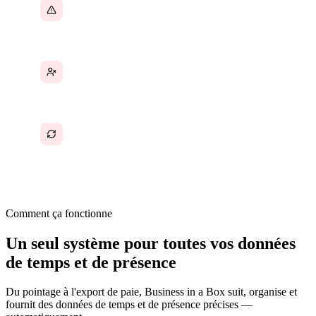
Erreurs de paie causées par la consolidation
manuelle des feuilles de temps
Aucun moyen de suivre la présence ou les
heures travaillées des employés en télétravail
La préparation mensuelle de la paie prend des
heures parce que les données ne sont pas
centralisées
Comment ça fonctionne
Un seul système pour toutes vos données
de temps et de présence
Du pointage à l'export de paie, Business in a Box suit, organise et
fournit des données de temps et de présence précises —