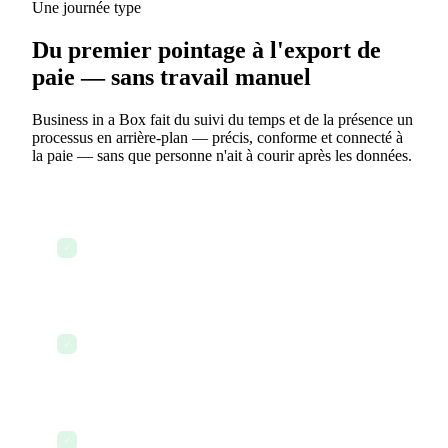
Une journée type
Du premier pointage à l'export de
paie — sans travail manuel
Business in a Box fait du suivi du temps et de la présence un
processus en arrière-plan — précis, conforme et connecté à
la paie — sans que personne n'ait à courir après les données.
8 h 47 : l'employé ouvre l'application et pointe à
l'arrivée — l'horodatage est enregistré
✓
automatiquement
Le responsable consulte l'aperçu des présences du
✓
jour — qui est là, qui est en retard, qui est absent
L'employé à distance enregistre son heure de
début depuis son ordinateur portable — même
✓