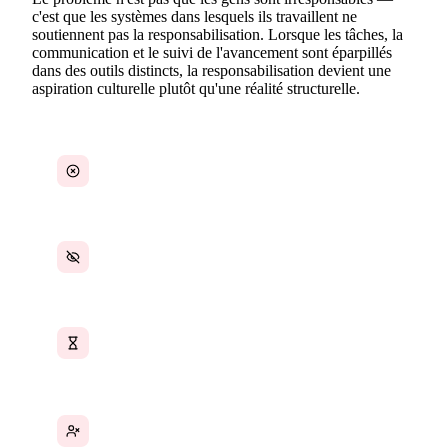
c'est que les systèmes dans lesquels ils travaillent ne
soutiennent pas la responsabilisation. Lorsque les tâches, la
communication et le suivi de l'avancement sont éparpillés
dans des outils distincts, la responsabilisation devient une
aspiration culturelle plutôt qu'une réalité structurelle.
Attribution des tâches et des livrables peu claire
Aucune visibilité sur l'avancement individuel
Échéances manquées sans trace de ce qui s'est
passé
Culture du blâme due au manque de faits