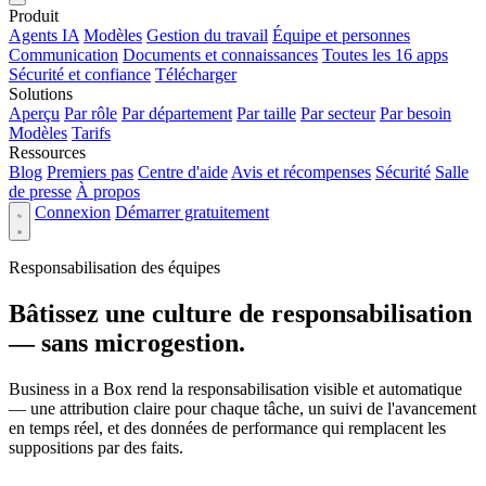
Produit
Agents IA
Modèles
Gestion du travail
Équipe et personnes
Communication
Documents et connaissances
Toutes les 16 apps
Sécurité et confiance
Télécharger
Solutions
Aperçu
Par rôle
Par département
Par taille
Par secteur
Par besoin
Modèles
Tarifs
Ressources
Blog
Premiers pas
Centre d'aide
Avis et récompenses
Sécurité
Salle
de presse
À propos
Connexion
Démarrer gratuitement
Responsabilisation des équipes
Bâtissez une culture de responsabilisation
— sans microgestion.
Business in a Box rend la responsabilisation visible et automatique
— une attribution claire pour chaque tâche, un suivi de l'avancement
en temps réel, et des données de performance qui remplacent les
suppositions par des faits.