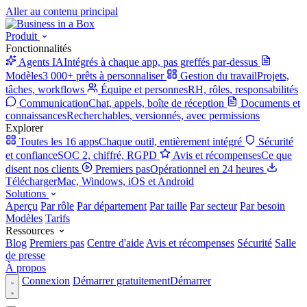
Aller au contenu principal
Produit
Fonctionnalités
Agents IA
Intégrés à chaque app, pas greffés par-dessus
Modèles
3 000+ prêts à personnaliser
Gestion du travail
Projets,
tâches, workflows
Équipe et personnes
RH, rôles, responsabilités
Communication
Chat, appels, boîte de réception
Documents et
connaissances
Recherchables, versionnés, avec permissions
Explorer
Toutes les 16 apps
Chaque outil, entièrement intégré
Sécurité
et confiance
SOC 2, chiffré, RGPD
Avis et récompenses
Ce que
disent nos clients
Premiers pas
Opérationnel en 24 heures
Télécharger
Mac, Windows, iOS et Android
Solutions
Aperçu
Par rôle
Par département
Par taille
Par secteur
Par besoin
Modèles
Tarifs
Ressources
Blog
Premiers pas
Centre d'aide
Avis et récompenses
Sécurité
Salle
de presse
À propos
Connexion
Démarrer gratuitement
Démarrer