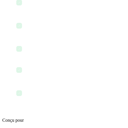
Tableaux de bord de responsabilité personnalisés
✓
Suivi des reconnaissances et des
✓
accomplissements
Visibilité de la responsabilité inter-équipes
✓
Rapports de statut automatisés
✓
Intégration des données d'évaluation des
✓
performances
Conçu pour