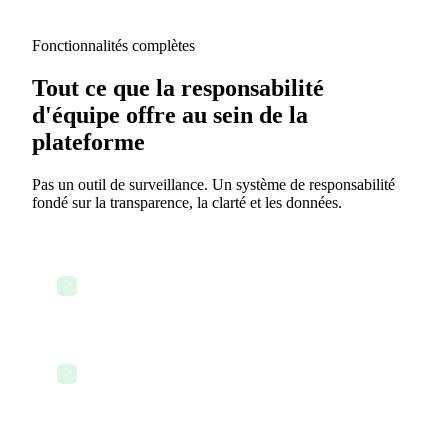
Fonctionnalités complètes
Tout ce que la responsabilité
d'équipe offre au sein de la
plateforme
Pas un outil de surveillance. Un système de responsabilité
fondé sur la transparence, la clarté et les données.
Responsabilité nominative sur chaque tâche et
✓
livrable
Tableaux de bord de progression en temps réel
✓
pour toutes les équipes