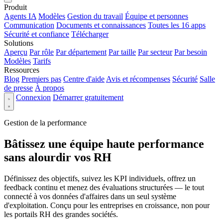
Produit
Agents IA
Modèles
Gestion du travail
Équipe et personnes
Communication
Documents et connaissances
Toutes les 16 apps
Sécurité et confiance
Télécharger
Solutions
Aperçu
Par rôle
Par département
Par taille
Par secteur
Par besoin
Modèles
Tarifs
Ressources
Blog
Premiers pas
Centre d'aide
Avis et récompenses
Sécurité
Salle
de presse
À propos
Connexion
Démarrer gratuitement
Gestion de la performance
Bâtissez une équipe haute performance
sans alourdir vos RH
Définissez des objectifs, suivez les KPI individuels, offrez un
feedback continu et menez des évaluations structurées — le tout
connecté à vos données d'affaires dans un seul système
d'exploitation. Conçu pour les entreprises en croissance, non pour
les portails RH des grandes sociétés.