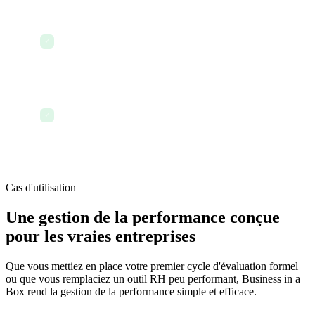
Suivez les objectifs d'intégration d'un nouvel
employé en parallèle de ses jalons des 30-60-90
✓
premiers jours
Terminez le trimestre avec la certitude que chaque
évaluation reflète des données de performance
✓
réelles et documentées
Cas d'utilisation
Une gestion de la performance conçue
pour les vraies entreprises
Que vous mettiez en place votre premier cycle d'évaluation formel
ou que vous remplaciez un outil RH peu performant, Business in a
Box rend la gestion de la performance simple et efficace.