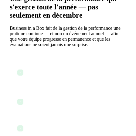
s'exerce toute l'année — pas
seulement en décembre
Business in a Box fait de la gestion de la performance une
pratique continue — et non un événement annuel — afin
que votre équipe progresse en permanence et que les
évaluations ne soient jamais une surprise.
Définissez des OKR trimestriels pour chaque
membre de l'équipe et suivez leur progression
✓
depuis le même tableau de bord
Laissez une rétroaction en temps réel sur un projet
✓
récemment terminé
Consultez le tableau de bord KPI en direct d'un
✓
employé avant une réunion individuelle