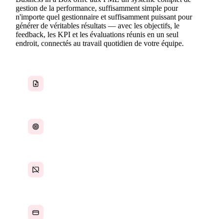
gestion de la performance, suffisamment simple pour
n'importe quel gestionnaire et suffisamment puissant pour
générer de véritables résultats — avec les objectifs, le
feedback, les KPI et les évaluations réunis en un seul
endroit, connectés au travail quotidien de votre équipe.
Des évaluations annuelles trop tardives, trop
vagues et trop déconnectées du travail quotidien
Des objectifs fixés en janvier et oubliés dès
mars, sans aucun mécanisme de suivi
Le feedback se donne dans les couloirs, pas
dans les systèmes — et rien n'est consigné
Des outils RH d'entreprise qui coûtent plus cher
que l'équipe qu'ils sont censés gérer