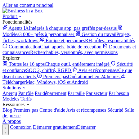
Aller au contenu principal
Produit
Fonctionnalités
Agents IA
Intégrés à chaque app, pas greffés par-dessus
Modèles
3 000+ prêts à personnaliser
Gestion du travail
Projets,
tâches, workflows
Équipe et personnes
RH, rôles, responsabilités
Communication
Chat, appels, boîte de réception
Documents et
connaissances
Recherchables, versionnés, avec permissions
Explorer
Toutes les 16 apps
Chaque outil, entièrement intégré
Sécurité
et confiance
SOC 2, chiffré, RGPD
Avis et récompenses
Ce que
disent nos clients
Premiers pas
Opérationnel en 24 heures
Télécharger
Mac, Windows, iOS et Android
Solutions
Aperçu
Par rôle
Par département
Par taille
Par secteur
Par besoin
Modèles
Tarifs
Ressources
Blog
Premiers pas
Centre d'aide
Avis et récompenses
Sécurité
Salle
de presse
À propos
Connexion
Démarrer gratuitement
Démarrer