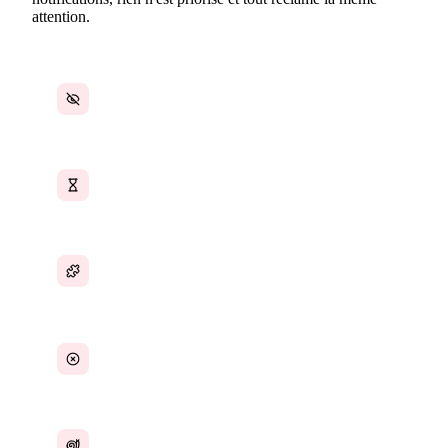
attention.
Mises à jour critiques noyées dans le bruit
Temps perdu à vérifier de multiples applications
Notifications provenant de plus de 10 outils
déconnectés
Aucun classement par priorité des alertes
Délais de réponse aux éléments urgents