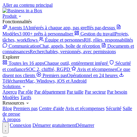
Aller au contenu principal
Produit
Fonctionnalités
Agents IA
Intégrés à chaque app, pas greffés par-dessus
Modèles
3 000+ prêts à personnaliser
Gestion du travail
Projets,
tâches, workflows
Équipe et personnes
RH, rôles, responsabilités
Communication
Chat, appels, boîte de réception
Documents et
connaissances
Recherchables, versionnés, avec permissions
Explorer
Toutes les 16 apps
Chaque outil, entièrement intégré
Sécurité
et confiance
SOC 2, chiffré, RGPD
Avis et récompenses
Ce que
disent nos clients
Premiers pas
Opérationnel en 24 heures
Télécharger
Mac, Windows, iOS et Android
Solutions
Aperçu
Par rôle
Par département
Par taille
Par secteur
Par besoin
Modèles
Tarifs
Ressources
Blog
Premiers pas
Centre d'aide
Avis et récompenses
Sécurité
Salle
de presse
À propos
Connexion
Démarrer gratuitement
Démarrer