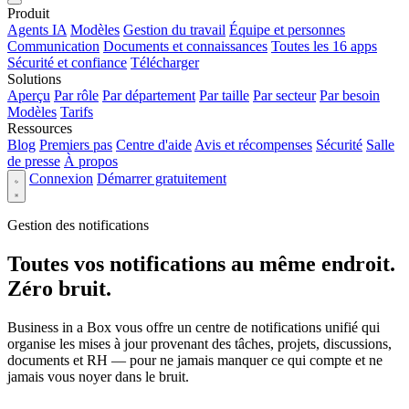
Produit
Agents IA
Modèles
Gestion du travail
Équipe et personnes
Communication
Documents et connaissances
Toutes les 16 apps
Sécurité et confiance
Télécharger
Solutions
Aperçu
Par rôle
Par département
Par taille
Par secteur
Par besoin
Modèles
Tarifs
Ressources
Blog
Premiers pas
Centre d'aide
Avis et récompenses
Sécurité
Salle
de presse
À propos
Connexion
Démarrer gratuitement
Gestion des notifications
Toutes vos notifications au même endroit.
Zéro bruit.
Business in a Box vous offre un centre de notifications unifié qui
organise les mises à jour provenant des tâches, projets, discussions,
documents et RH — pour ne jamais manquer ce qui compte et ne
jamais vous noyer dans le bruit.