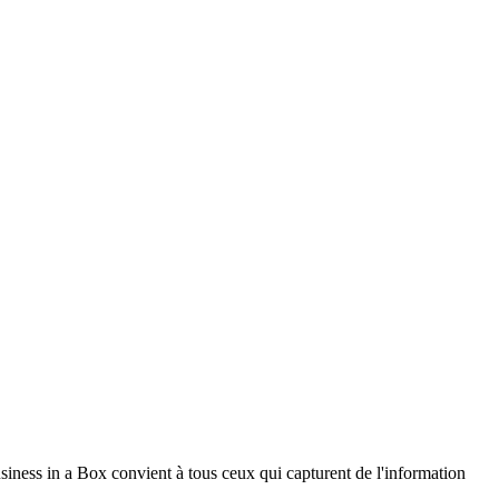
sions consigne la raison d'une décision clé — visible par
ipe
sions et les prochaines étapes d'une note dense dans une
randit automatiquement à mesure que les notes sont
 fil du temps
siness in a Box convient à tous ceux qui capturent de l'information