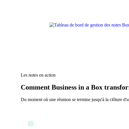
Les notes en action
Comment Business in a Box transform
Du moment où une réunion se termine jusqu'à la clôture d'un 
La note de réunion est créée à partir d'un modèle dans
✓
avant l'appel