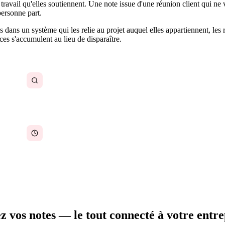
 travail qu'elles soutiennent. Une note issue d'une réunion client qui n
personne part.
s dans un système qui les relie au projet auquel elles appartiennent, les 
ces s'accumulent au lieu de disparaître.
Retrouver une note spécifique datant de plusieurs
semaines nécessite de se souvenir dans quel outil
elle se trouvait
Les suivis de réunion passent à travers les mailles
du filet parce que les actions à entreprendre ne
sont pas liées aux tâches
z vos notes — le tout connecté à votre entre