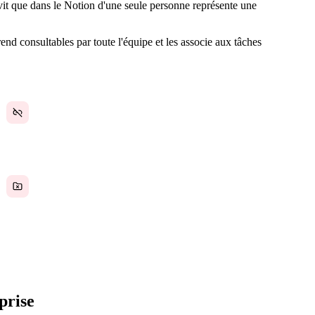
e vit que dans le Notion d'une seule personne représente une
rend consultables par toute l'équipe et les associe aux tâches
Les notes sont déconnectées des projets, tâches et
décisions auxquels elles appartiennent
Les notes de recherche et de référence sont
éparpillées dans divers outils sans organisation
unifiée
prise