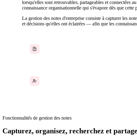
lorsqu'elles sont retrouvables, partageables et connectées au
connaissance organisationnelle qui s'évapore dès que cette 
La gestion des notes d'entreprise consiste à capturer les note
et décisions qu'elles ont éclairées — afin que les connaissan
Les notes de réunion vivent dans l'application
d'une seule personne et ne sont jamais partagées
avec l'équipe
Les connaissances institutionnelles disparaissent
quand un employé part, car les notes étaient
personnelles
Fonctionnalités de gestion des notes
Capturez, organisez, recherchez et partage