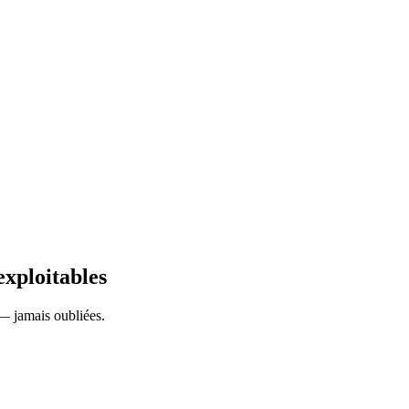
exploitables
 — jamais oubliées.
d des notes en direct pendant la réunion directement
agé