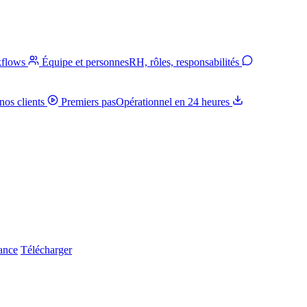
kflows
Équipe et personnes
RH, rôles, responsabilités
nos clients
Premiers pas
Opérationnel en 24 heures
iance
Télécharger