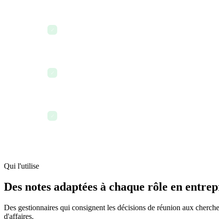
La note d'intégration des employés contient des liens
✓
opérationnelles normalisées et contextes de projet pe
Les notes des réunions d'équipe hebdomadaires se li
✓
récurrente de réunion régulière
La note de rétrospective de projet capture les leçons a
✓
terminé
Qui l'utilise
Des notes adaptées à chaque rôle en entrep
Des gestionnaires qui consignent les décisions de réunion aux chercheu
d'affaires.