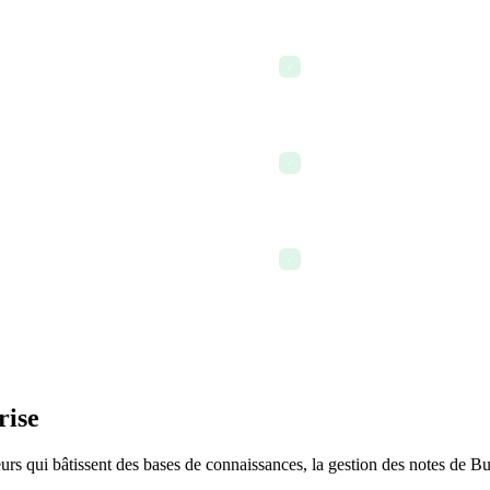
 vers tous les procédures
La note du journal des déci
✓
rtinents
les futurs membres de l'équ
ent automatiquement à la tâche
L'IA extrait toutes les déci
✓
liste d'actions claire
pprises et est liée au projet
La base de connaissances g
✓
créées, liées et partagées au
rise
rs qui bâtissent des bases de connaissances, la gestion des notes de Bu