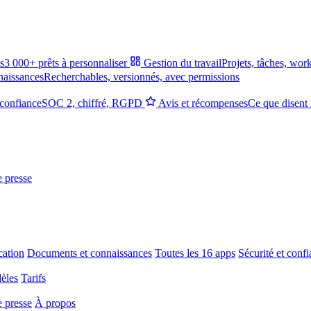
s
3 000+ prêts à personnaliser
Gestion du travail
Projets, tâches, wor
naissances
Recherchables, versionnés, avec permissions
 confiance
SOC 2, chiffré, RGPD
Avis et récompenses
Ce que disent 
e presse
ation
Documents et connaissances
Toutes les 16 apps
Sécurité et conf
èles
Tarifs
e presse
À propos