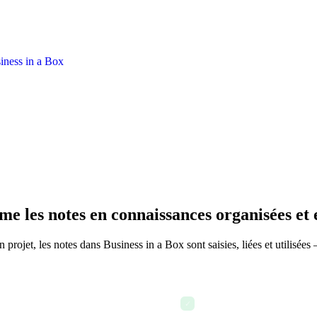
e les notes en connaissances organisées et 
projet, les notes dans Business in a Box sont saisies, liées et utilisées
 l'espace de travail du projet
Un membre de l'équipe pren
✓
dans l'éditeur de notes part