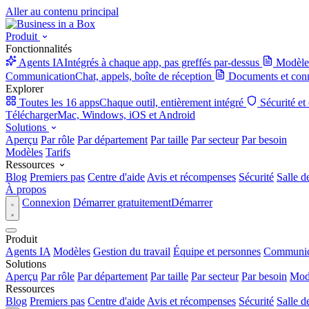
Aller au contenu principal
Produit
Fonctionnalités
Agents IA
Intégrés à chaque app, pas greffés par-dessus
Modèle
Communication
Chat, appels, boîte de réception
Documents et con
Explorer
Toutes les 16 apps
Chaque outil, entièrement intégré
Sécurité et
Télécharger
Mac, Windows, iOS et Android
Solutions
Aperçu
Par rôle
Par département
Par taille
Par secteur
Par besoin
Modèles
Tarifs
Ressources
Blog
Premiers pas
Centre d'aide
Avis et récompenses
Sécurité
Salle d
À propos
Connexion
Démarrer gratuitement
Démarrer
Produit
Agents IA
Modèles
Gestion du travail
Équipe et personnes
Communic
Solutions
Aperçu
Par rôle
Par département
Par taille
Par secteur
Par besoin
Mod
Ressources
Blog
Premiers pas
Centre d'aide
Avis et récompenses
Sécurité
Salle d