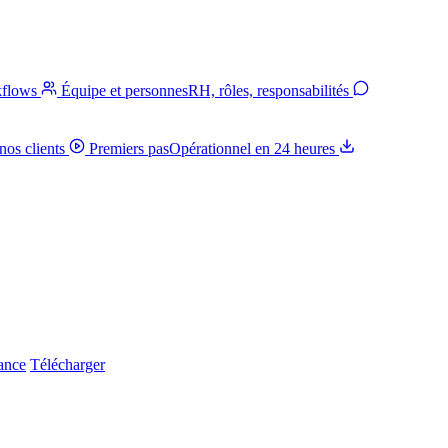
kflows
Équipe et personnes
RH, rôles, responsabilités
nos clients
Premiers pas
Opérationnel en 24 heures
iance
Télécharger