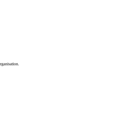
ammé
rganisation.