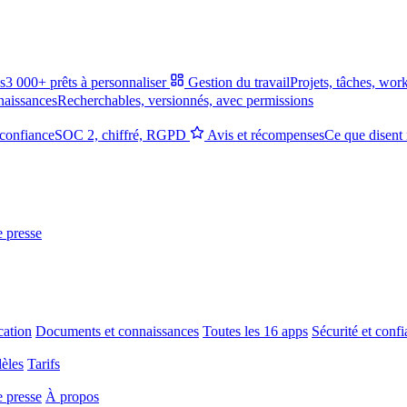
s
3 000+ prêts à personnaliser
Gestion du travail
Projets, tâches, wor
naissances
Recherchables, versionnés, avec permissions
 confiance
SOC 2, chiffré, RGPD
Avis et récompenses
Ce que disent 
e presse
ation
Documents et connaissances
Toutes les 16 apps
Sécurité et conf
èles
Tarifs
e presse
À propos