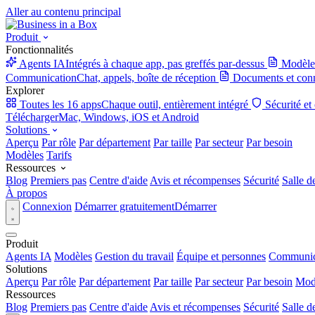
Aller au contenu principal
Produit
Fonctionnalités
Agents IA
Intégrés à chaque app, pas greffés par-dessus
Modèle
Communication
Chat, appels, boîte de réception
Documents et con
Explorer
Toutes les 16 apps
Chaque outil, entièrement intégré
Sécurité et
Télécharger
Mac, Windows, iOS et Android
Solutions
Aperçu
Par rôle
Par département
Par taille
Par secteur
Par besoin
Modèles
Tarifs
Ressources
Blog
Premiers pas
Centre d'aide
Avis et récompenses
Sécurité
Salle d
À propos
Connexion
Démarrer gratuitement
Démarrer
Produit
Agents IA
Modèles
Gestion du travail
Équipe et personnes
Communic
Solutions
Aperçu
Par rôle
Par département
Par taille
Par secteur
Par besoin
Mod
Ressources
Blog
Premiers pas
Centre d'aide
Avis et récompenses
Sécurité
Salle d