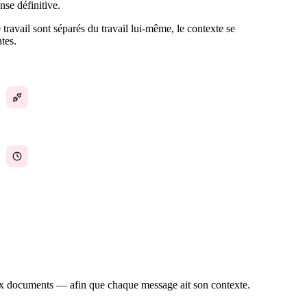
nse définitive.
avail sont séparés du travail lui-même, le contexte se
tes.
Chat déconnecté des tâches et des projets
Des heures perdues à changer d'outil et à
retrouver le contexte
 aux documents — afin que chaque message ait son contexte.