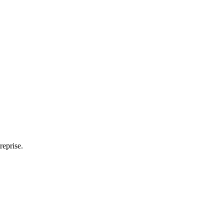
reprise.
partage d'écran
âches et les documents