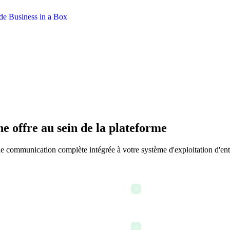
e offre au sein de la plateforme
 communication complète intégrée à votre système d'exploitation d'ent
Appels vidéo et audio avec 
✓
Discussions en fil sur les t
✓