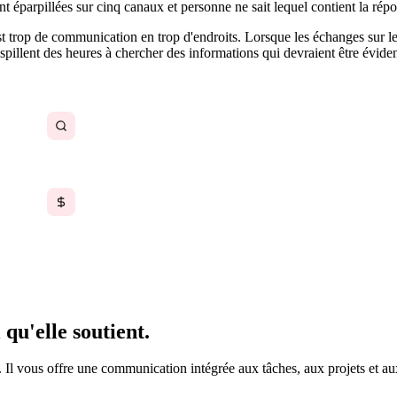
t éparpillées sur cinq canaux et personne ne sait lequel contient la répo
rop de communication en trop d'endroits. Lorsque les échanges sur le tr
spillent des heures à chercher des informations qui devraient être éviden
Recherche de décisions prises il y a des semaines
Paiement séparé pour Slack, Zoom et les outils de
messagerie
qu'elle soutient.
t. Il vous offre une communication intégrée aux tâches, aux projets et