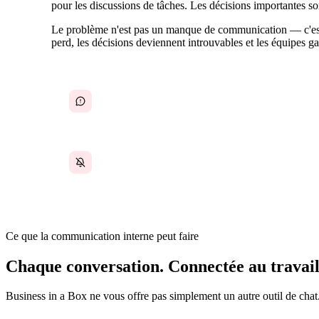
pour les discussions de tâches. Les décisions importantes son
Le problème n'est pas un manque de communication — c'est t
perd, les décisions deviennent introuvables et les équipes ga
Conversations éparpillées sur plus de 5 canaux
Mises à jour importantes noyées dans le bruit des
notifications
Ce que la communication interne peut faire
Chaque conversation. Connectée au travail 
Business in a Box ne vous offre pas simplement un autre outil de cha