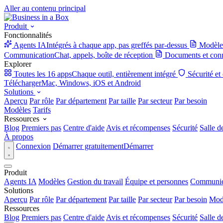
Aller au contenu principal
Produit
Fonctionnalités
Agents IA
Intégrés à chaque app, pas greffés par-dessus
Modèle
Communication
Chat, appels, boîte de réception
Documents et con
Explorer
Toutes les 16 apps
Chaque outil, entièrement intégré
Sécurité et
Télécharger
Mac, Windows, iOS et Android
Solutions
Aperçu
Par rôle
Par département
Par taille
Par secteur
Par besoin
Modèles
Tarifs
Ressources
Blog
Premiers pas
Centre d'aide
Avis et récompenses
Sécurité
Salle d
À propos
Connexion
Démarrer gratuitement
Démarrer
Produit
Agents IA
Modèles
Gestion du travail
Équipe et personnes
Communic
Solutions
Aperçu
Par rôle
Par département
Par taille
Par secteur
Par besoin
Mod
Ressources
Blog
Premiers pas
Centre d'aide
Avis et récompenses
Sécurité
Salle d