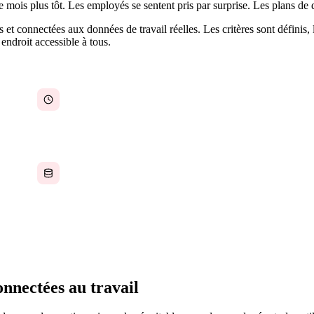
e mois plus tôt. Les employés se sentent pris par surprise. Les plans de 
 et connectées aux données de travail réelles. Les critères sont définis, 
endroit accessible à tous.
Les gestionnaires s'empressent au moment des
évaluations parce qu'il n'existe aucune
infrastructure de rétroaction continue
Les données d'évaluation sont stockées dans des
logiciels RH déconnectés du travail réel des
employés
onnectées au travail