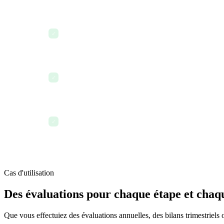
Trimestriellement — Les jalons du plan de développ
✓
de bilan pour les gestionnaires
Septembre — Le cycle d'évaluation annuel est lancé ;
✓
sont disponibles à titre de référence
Novembre — Les évaluations complétées alimentent l
✓
et les décisions de promotion
Cas d'utilisation
Des évaluations pour chaque étape et chaq
Que vous effectuiez des évaluations annuelles, des bilans trimestriels 