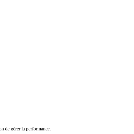
 fait référence aux objectifs du plan de développement
ation : les RH examinent la distribution des scores pour
t avec chaque employé ayant une évaluation
dans son dossier
çon de gérer la performance.