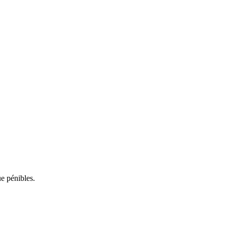
ue pénibles.
res consignent de brèves notes de rétroaction après des
rtants