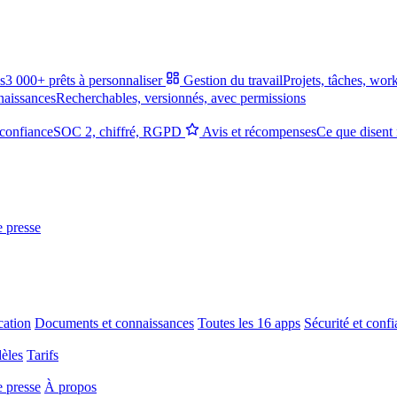
s
3 000+ prêts à personnaliser
Gestion du travail
Projets, tâches, wor
naissances
Recherchables, versionnés, avec permissions
 confiance
SOC 2, chiffré, RGPD
Avis et récompenses
Ce que disent 
e presse
ation
Documents et connaissances
Toutes les 16 apps
Sécurité et conf
èles
Tarifs
e presse
À propos