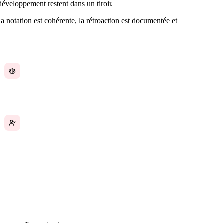
développement restent dans un tiroir.
la notation est cohérente, la rétroaction est documentée et
La notation est incohérente d'un gestionnaire à
l'autre — « 4 sur 5 » ne signifie pas la même
chose pour tout le monde
Les employés se sentent pris par surprise parce
que la rétroaction n'est pas transmise entre les
cycles d'évaluation annuels