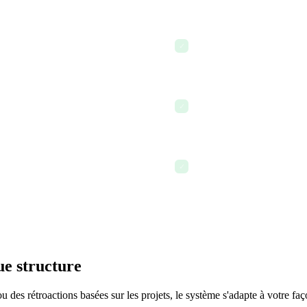
ement déclenchent des rappels
Juin — Le bilan de mi-cycle
✓
établis en mars
 les évaluations précédentes
Octobre — Session de calibr
✓
tous les gestionnaires
es révisions de rémunération
Décembre — L'année se clô
✓
documentée et exploitable 
ue structure
ou des rétroactions basées sur les projets, le système s'adapte à votre fa