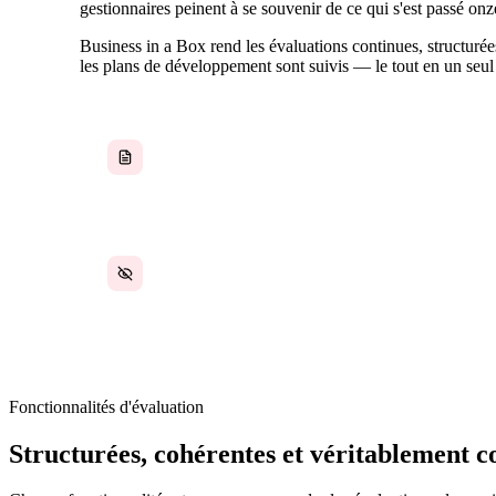
gestionnaires peinent à se souvenir de ce qui s'est passé onz
Business in a Box rend les évaluations continues, structurées
les plans de développement sont suivis — le tout en un seul 
Les formulaires papier et les révisions en PDF
génèrent des montagnes de tâches
administratives et zéro responsabilisation
Les plans de développement sont rédigés puis
jamais consultés jusqu'à l'évaluation de l'année
suivante
Fonctionnalités d'évaluation
Structurées, cohérentes et véritablement c