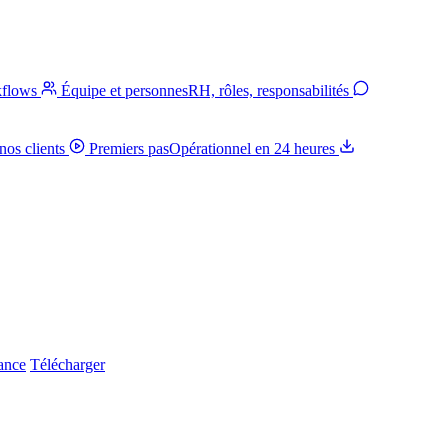
kflows
Équipe et personnes
RH, rôles, responsabilités
nos clients
Premiers pas
Opérationnel en 24 heures
iance
Télécharger