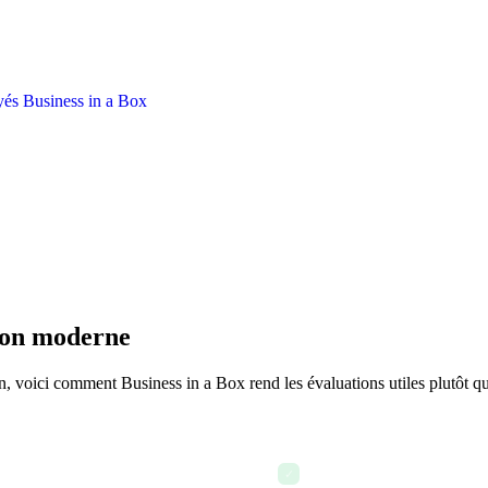
tion moderne
ion, voici comment Business in a Box rend les évaluations utiles plutôt q
n et les critères pour le
En continu — Les gestionnai
✓
projets ou événements impo