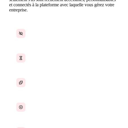
et connectés à la plateforme avec laquelle vous gérez votre
entreprise.
Rédiger des documents à partir de zéro
Des heures par document au lieu de minutes
Qualité inégale des documents
Clauses juridiques essentielles manquantes