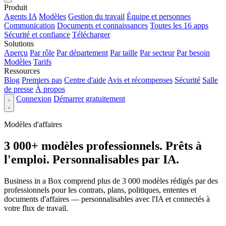
Produit
Agents IA
Modèles
Gestion du travail
Équipe et personnes
Communication
Documents et connaissances
Toutes les 16 apps
Sécurité et confiance
Télécharger
Solutions
Aperçu
Par rôle
Par département
Par taille
Par secteur
Par besoin
Modèles
Tarifs
Ressources
Blog
Premiers pas
Centre d'aide
Avis et récompenses
Sécurité
Salle
de presse
À propos
Connexion
Démarrer gratuitement
Modèles d'affaires
3 000+ modèles professionnels. Prêts à
l'emploi. Personnalisables par IA.
Business in a Box comprend plus de 3 000 modèles rédigés par des
professionnels pour les contrats, plans, politiques, ententes et
documents d'affaires — personnalisables avec l'IA et connectés à
votre flux de travail.