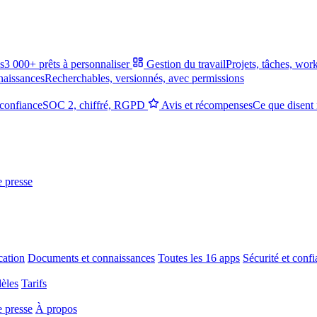
s
3 000+ prêts à personnaliser
Gestion du travail
Projets, tâches, wor
naissances
Recherchables, versionnés, avec permissions
 confiance
SOC 2, chiffré, RGPD
Avis et récompenses
Ce que disent 
e presse
ation
Documents et connaissances
Toutes les 16 apps
Sécurité et conf
èles
Tarifs
e presse
À propos