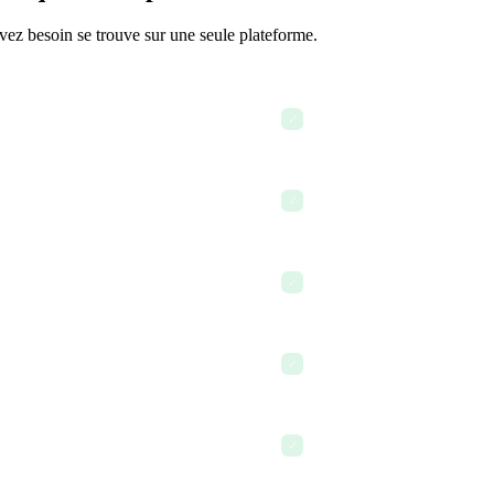
avez besoin se trouve sur une seule plateforme.
es sprints
Rédiger une section du pitc
✓
potentiel
Suivre les tâches et les éch
✓
Créer une description de po
✓
res
Organiser les documents da
✓
Terminer la journée en sach
✓