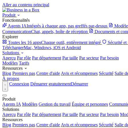
Aller au contenu principal
Produit
Fonctionnalités
Agents IA
Intégrés à chaque app, pas greffés par-dessus
Modèle
Communication
Chat, appels, boîte de réception
Documents et con
Explorer
Toutes les 16 apps
Chaque outil, entièrement intégré
Sécurité et
Télécharger
Mac, Windows, iOS et Android
Solutions
Aperçu
Par rôle
Par département
Par taille
Par secteur
Par besoin
Modèles
Tarifs
Ressources
Blog
Premiers pas
Centre d'aide
Avis et récompenses
Sécurité
Salle d
À propos
Connexion
Démarrer gratuitement
Démarrer
Produit
Agents IA
Modèles
Gestion du travail
Équipe et personnes
Communic
Solutions
Aperçu
Par rôle
Par département
Par taille
Par secteur
Par besoin
Mod
Ressources
Blog
Premiers pas
Centre d'aide
Avis et récompenses
Sécurité
Salle d