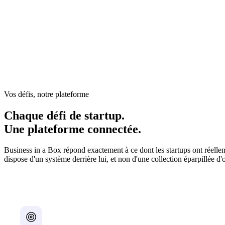
Dans une startup, le fondateur est le système d'exploitatio
chaque échéance, chaque promesse. L'entreprise fonctionne g
— jusqu'au jour où ça ne tient plus — et quand ça cède, il n
Vos défis, notre plateforme
Chaque défi de startup.
Une plateforme connectée.
Business in a Box répond exactement à ce dont les startups ont réell
dispose d'un système derrière lui, et non d'une collection éparpillée d'o