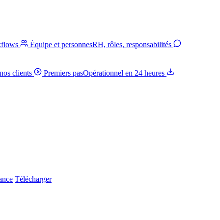
kflows
Équipe et personnes
RH, rôles, responsabilités
nos clients
Premiers pas
Opérationnel en 24 heures
iance
Télécharger