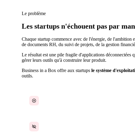
Le problème
Les startups n'échouent pas par man
Chaque startup commence avec de l'énergie, de l'ambition et
de documents RH, du suivi de projets, de la gestion financiè
Le résultat est une pile fragile d'applications déconnectées 
gérer leurs outils qu'à construire leur produit.
Business in a Box offre aux startups
le système d'exploita
outils.
Aucun système dès le départ
Documents juridiques et financiers manquants