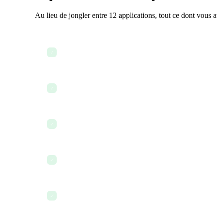
Au lieu de jongler entre 12 applications, tout ce dont vous 
Passer en revue le tableau de projet et l'avancement d
✓
Envoyer un accord de confidentialité à un partenaire 
✓
Communiquer avec l'équipe via le chat
✓
Mettre à jour le Business Plan et les données financiè
✓
Facturer votre premier client
✓