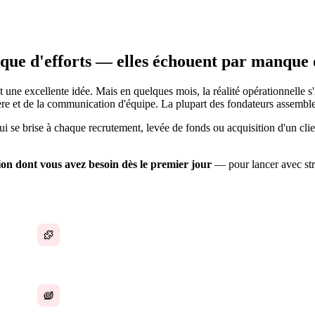
que d'efforts — elles échouent par manque 
 une excellente idée. Mais en quelques mois, la réalité opérationnelle s
re et de la communication d'équipe. La plupart des fondateurs assemblent
qui se brise à chaque recrutement, levée de fonds ou acquisition d'un cl
tion dont vous avez besoin dès le premier jour
— pour lancer avec str
Assemblage d'outils au fur et à mesure
Aucun système RH avant qu'il ne soit trop tard