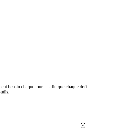
n. Vous vous souvenez de chaque conversation client,
râce à votre énergie et votre mémoire. Cela tient
'y a aucun système sur lequel s'appuyer.
ement besoin chaque jour — afin que chaque défi
utils.