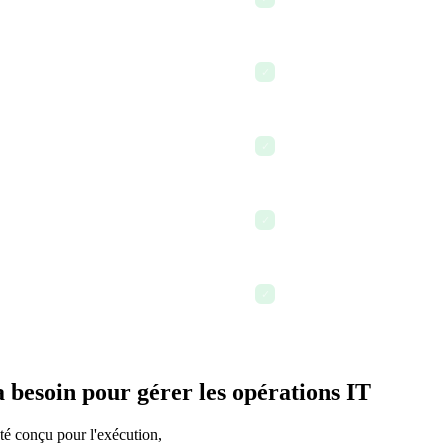
Mettre à jour la documentat
✓
Utiliser l'AI pour rédiger u
✓
Auditer la documentation d
✓
ue
Terminer la journée avec t
✓
 besoin pour gérer les opérations IT
té conçu pour l'exécution,