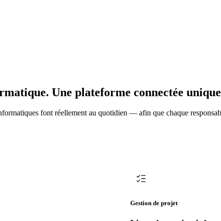
nce, mettre à jour un tableur d'inventaire
nces, documenter un processus dans un
s, et réaliser que la moitié des
ormatique. Une plateforme connectée unique
nformatiques font réellement au quotidien — afin que chaque responsabil
Gestion de projet