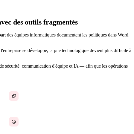
avec des outils fragmentés
lupart des équipes informatiques documentent les politiques dans Word,
'entreprise se développe, la pile technologique devient plus difficile à
de sécurité, communication d'équipe et IA — afin que les opérations
Tickets informatiques répartis sur trop de canaux
Processus manuels qui ne passent pas à l'échelle