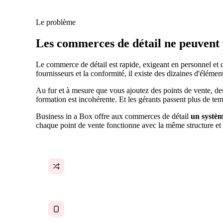
Le problème
Les commerces de détail ne peuvent 
Le commerce de détail est rapide, exigeant en personnel et co
fournisseurs et la conformité, il existe des dizaines d'élém
Au fur et à mesure que vous ajoutez des points de vente, de
formation est incohérente. Et les gérants passent plus de tem
Business in a Box offre aux commerces de détail
un systèm
chaque point de vente fonctionne avec la même structure et 
Les opérations varient selon le point de vente
Communication par groupe de discussion