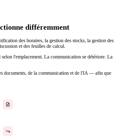
nctionne différemment
fication des horaires, la gestion des stocks, la gestion des
cussion et des feuilles de calcul.
nt selon l'emplacement. La communication se détériore. La
des documents, de la communication et de l'IA — afin que
Les procédures ne sont pas standardisées
La croissance accroît la complexité