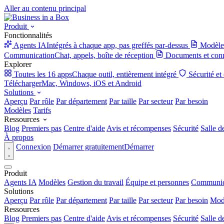
Aller au contenu principal
Produit
Fonctionnalités
Agents IA
Intégrés à chaque app, pas greffés par-dessus
Modèle
Communication
Chat, appels, boîte de réception
Documents et con
Explorer
Toutes les 16 apps
Chaque outil, entièrement intégré
Sécurité et
Télécharger
Mac, Windows, iOS et Android
Solutions
Aperçu
Par rôle
Par département
Par taille
Par secteur
Par besoin
Modèles
Tarifs
Ressources
Blog
Premiers pas
Centre d'aide
Avis et récompenses
Sécurité
Salle d
À propos
Connexion
Démarrer gratuitement
Démarrer
Produit
Agents IA
Modèles
Gestion du travail
Équipe et personnes
Communic
Solutions
Aperçu
Par rôle
Par département
Par taille
Par secteur
Par besoin
Mod
Ressources
Blog
Premiers pas
Centre d'aide
Avis et récompenses
Sécurité
Salle d