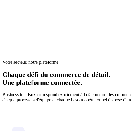
Dans le commerce de détail, l'expérience client est au premi
fragmentées. La gestion des stocks, des horaires, des fourni
répartie dans des systèmes distincts. Les gérants de magasin
qu'à diriger leur équipe.
Votre secteur, notre plateforme
Chaque défi du commerce de détail.
Une plateforme connectée.
Business in a Box correspond exactement à la façon dont les commerce
chaque processus d'équipe et chaque besoin opérationnel dispose d'un