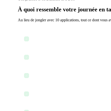
À quoi ressemble votre journée en t
Au lieu de jongler avec 10 applications, tout ce dont vous 
Consulter le tableau de bord des opérations dans to
✓
Traiter les bons de commande pour les stocks
✓
Mettre à jour les procédures opératoires et les matér
✓
Suivre les ventes et les rapports financiers
✓