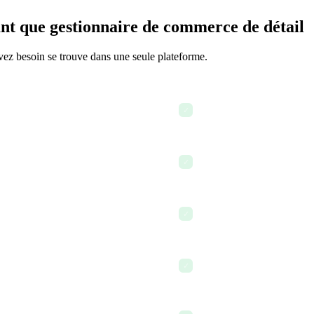
ant que gestionnaire de commerce de détail
avez besoin se trouve dans une seule plateforme.
us les emplacements
Vérifier les horaires du per
✓
Communiquer avec les géra
✓
iaux de formation
Utiliser l'IA pour rédiger 
✓
Traiter les demandes de co
✓