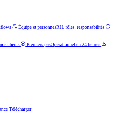
kflows
Équipe et personnes
RH, rôles, responsabilités
nos clients
Premiers pas
Opérationnel en 24 heures
iance
Télécharger