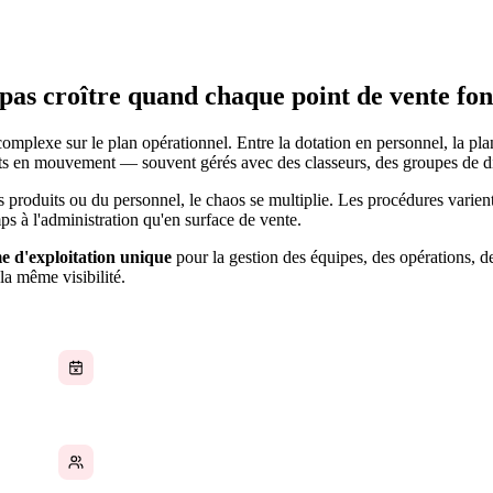
pas croître quand chaque point de vente fo
mplexe sur le plan opérationnel. Entre la dotation en personnel, la plani
ents en mouvement — souvent gérés avec des classeurs, des groupes de dis
s produits ou du personnel, le chaos se multiplie. Les procédures varie
ps à l'administration qu'en surface de vente.
e d'exploitation unique
pour la gestion des équipes, des opérations, 
la même visibilité.
La planification du personnel est manuelle
La formation est incohérente