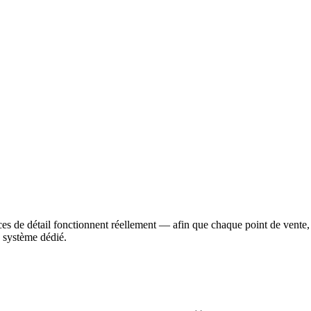
er plan — mais les opérations administratives sont
sseurs, des RH et du suivi de la performance est
 passent leur journée à coordonner des outils plutôt
s de détail fonctionnent réellement — afin que chaque point de vente,
 système dédié.