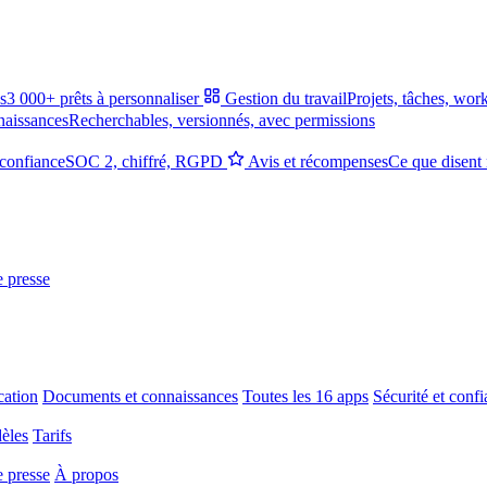
s
3 000+ prêts à personnaliser
Gestion du travail
Projets, tâches, wor
naissances
Recherchables, versionnés, avec permissions
 confiance
SOC 2, chiffré, RGPD
Avis et récompenses
Ce que disent 
e presse
ation
Documents et connaissances
Toutes les 16 apps
Sécurité et conf
èles
Tarifs
e presse
À propos