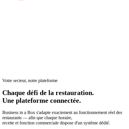
Dans un restaurant, chaque service est une performance en
direct — mais dans les coulisses, les opérations reposent sur
des bons de commande papier, des messages texte et la
mémoire du gérant. La planification du personnel, les stocks,
les commandes fournisseurs, la conformité sanitaire et la
formation sont déconnectés les uns des autres.
Votre secteur, notre plateforme
Chaque défi de la restauration.
Une plateforme connectée.
Business in a Box s'adapte exactement au fonctionnement réel des
restaurants — afin que chaque horaire,
recette et fonction commerciale dispose d'un système dédié.