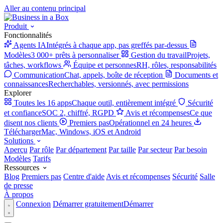
Aller au contenu principal
Produit
Fonctionnalités
Agents IA
Intégrés à chaque app, pas greffés par-dessus
Modèles
3 000+ prêts à personnaliser
Gestion du travail
Projets,
tâches, workflows
Équipe et personnes
RH, rôles, responsabilités
Communication
Chat, appels, boîte de réception
Documents et
connaissances
Recherchables, versionnés, avec permissions
Explorer
Toutes les 16 apps
Chaque outil, entièrement intégré
Sécurité
et confiance
SOC 2, chiffré, RGPD
Avis et récompenses
Ce que
disent nos clients
Premiers pas
Opérationnel en 24 heures
Télécharger
Mac, Windows, iOS et Android
Solutions
Aperçu
Par rôle
Par département
Par taille
Par secteur
Par besoin
Modèles
Tarifs
Ressources
Blog
Premiers pas
Centre d'aide
Avis et récompenses
Sécurité
Salle
de presse
À propos
Connexion
Démarrer gratuitement
Démarrer