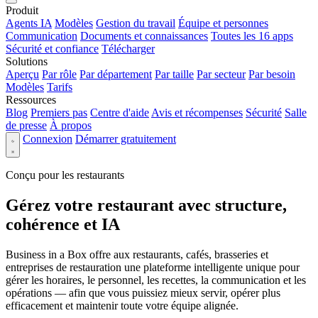
Produit
Agents IA
Modèles
Gestion du travail
Équipe et personnes
Communication
Documents et connaissances
Toutes les 16 apps
Sécurité et confiance
Télécharger
Solutions
Aperçu
Par rôle
Par département
Par taille
Par secteur
Par besoin
Modèles
Tarifs
Ressources
Blog
Premiers pas
Centre d'aide
Avis et récompenses
Sécurité
Salle
de presse
À propos
Connexion
Démarrer gratuitement
Conçu pour les restaurants
Gérez votre restaurant avec structure,
cohérence et IA
Business in a Box offre aux restaurants, cafés, brasseries et
entreprises de restauration une plateforme intelligente unique pour
gérer les horaires, le personnel, les recettes, la communication et les
opérations — afin que vous puissiez mieux servir, opérer plus
efficacement et maintenir toute votre équipe alignée.