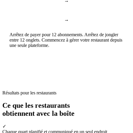
→
ChatGPT & Copilot
Business AI
→
Google Docs & Sheets
Documents et feuilles
Arrêtez de payer pour 12 abonnements. Arrêtez de jongler
entre 12 onglets. Commencez à gérer votre restaurant depuis
une seule plateforme.
Résultats pour les restaurants
Ce que les restaurants
obtiennent avec la boîte
✓
Chaque quart planifié et communiqué en un seul endroit