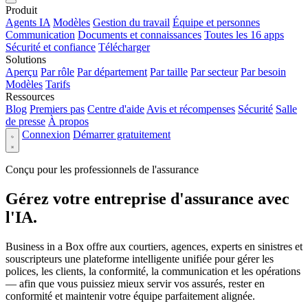
Produit
Agents IA
Modèles
Gestion du travail
Équipe et personnes
Communication
Documents et connaissances
Toutes les 16 apps
Sécurité et confiance
Télécharger
Solutions
Aperçu
Par rôle
Par département
Par taille
Par secteur
Par besoin
Modèles
Tarifs
Ressources
Blog
Premiers pas
Centre d'aide
Avis et récompenses
Sécurité
Salle
de presse
À propos
Connexion
Démarrer gratuitement
Conçu pour les professionnels de l'assurance
Gérez votre entreprise d'assurance avec
l'IA.
Business in a Box offre aux courtiers, agences, experts en sinistres et
souscripteurs une plateforme intelligente unifiée pour gérer les
polices, les clients, la conformité, la communication et les opérations
— afin que vous puissiez mieux servir vos assurés, rester en
conformité et maintenir votre équipe parfaitement alignée.