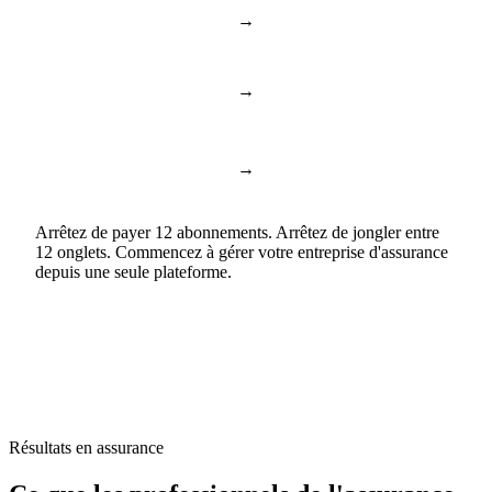
→
Toggl & Harvest
Suivi du temps
→
ChatGPT & Copilot
Business AI
Documents et feuilles de
→
Google Docs & Sheets
calcul
Arrêtez de payer 12 abonnements. Arrêtez de jongler entre
12 onglets. Commencez à gérer votre entreprise d'assurance
depuis une seule plateforme.
Résultats en assurance