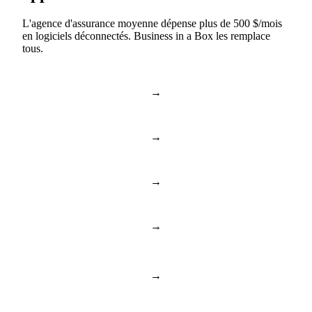
L'agence d'assurance moyenne dépense plus de 500 $/mois
en logiciels déconnectés. Business in a Box les remplace
tous.
→
Slack & Teams
Chat et appels
→
Asana & Monday
Tâches et projets
→
Dropbox & Drive
Stockage en nuage
→
BambooHR & Gusto
RH et équipe
Documents et
→
Notion & Confluence
connaissances