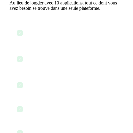
Au lieu de jongler avec 10 applications, tout ce dont vous
avez besoin se trouve dans une seule plateforme.
Consulter les renouvellements à venir et les
✓
expirations de polices
Assurer le suivi des sinistres ouverts et des
✓
demandes clients
Échanger avec les agents et le personnel de
✓
soutien via le chat d'équipe
Suivre le temps consacré aux dossiers clients
✓
Intégrer un nouvel agent avec les procédures de