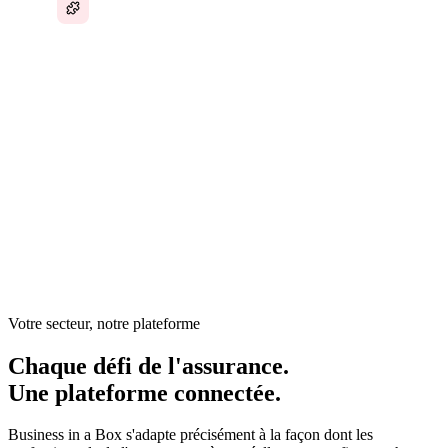
Dans l'assurance, la gestion des polices, le traitement des
sinistres, la communication client, la conformité et les
renouvellements exigent tous une grande précision — mais
le back-office repose sur des systèmes désuets, des chaînes
de courriels et un suivi manuel. Les agents passent plus de
temps sur la paperasse que sur le développement des
relations.
Votre secteur, notre plateforme
Chaque défi de l'assurance.
Une plateforme connectée.
Business in a Box s'adapte précisément à la façon dont les