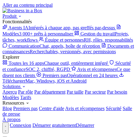
Aller au contenu principal
Produit
Fonctionnalités
Agents IA
Intégrés à chaque app, pas greffés par-dessus
Modèles
3 000+ prêts à personnaliser
Gestion du travail
Projets,
tâches, workflows
Équipe et personnes
RH, rôles, responsabilités
Communication
Chat, appels, boîte de réception
Documents et
connaissances
Recherchables, versionnés, avec permissions
Explorer
Toutes les 16 apps
Chaque outil, entièrement intégré
Sécurité
et confiance
SOC 2, chiffré, RGPD
Avis et récompenses
Ce que
disent nos clients
Premiers pas
Opérationnel en 24 heures
Télécharger
Mac, Windows, iOS et Android
Solutions
Aperçu
Par rôle
Par département
Par taille
Par secteur
Par besoin
Modèles
Tarifs
Ressources
Blog
Premiers pas
Centre d'aide
Avis et récompenses
Sécurité
Salle
de presse
À propos
Connexion
Démarrer gratuitement
Démarrer