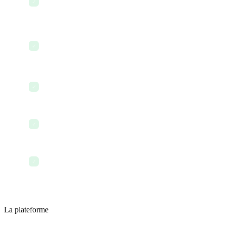
✓
technique
Consulter les documents de sécurité et de
✓
conformité
Vérifier le tableau de bord financier et les factures
✓
Aligner les priorités du produit et de l'ingénierie
✓
Terminer la journée avec tout ce qui est consigné
✓
La plateforme