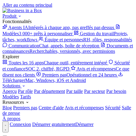
Aller au contenu principal
Produit
Fonctionnalités
Agents IA
Intégrés à chaque app, pas greffés par-dessus
Modèles
3 000+ prêts à personnaliser
Gestion du travail
Projets,
tâches, workflows
Équipe et personnes
RH, rôles, responsabilités
Communication
Chat, appels, boîte de réception
Documents et
connaissances
Recherchables, versionnés, avec permissions
Explorer
Toutes les 16 apps
Chaque outil, entièrement intégré
Sécurité
et confiance
SOC 2, chiffré, RGPD
Avis et récompenses
Ce que
disent nos clients
Premiers pas
Opérationnel en 24 heures
Télécharger
Mac, Windows, iOS et Android
Solutions
Aperçu
Par rôle
Par département
Par taille
Par secteur
Par besoin
Modèles
Tarifs
Ressources
Blog
Premiers pas
Centre d'aide
Avis et récompenses
Sécurité
Salle
de presse
À propos
Connexion
Démarrer gratuitement
Démarrer