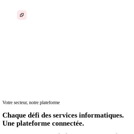
Trop d'outils déconnectés pour les opérations
informatiques
Dans les services informatiques, les tickets, les projets, la
documentation, la communication client et la coordination
d'équipe avancent simultanément — mais au travers d'outils
distincts qui génèrent une surcharge de changements de
contexte. Les ingénieurs consacrent autant de temps à la
coordination opérationnelle qu'au travail technique.
Votre secteur, notre plateforme
Chaque défi des services informatiques.
Une plateforme connectée.