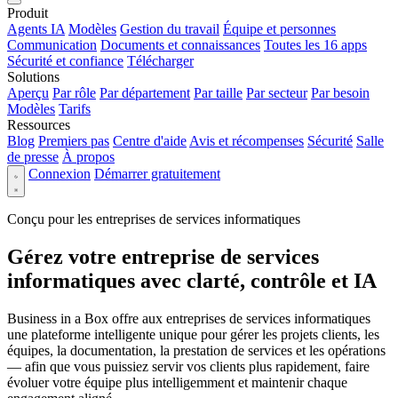
Produit
Agents IA
Modèles
Gestion du travail
Équipe et personnes
Communication
Documents et connaissances
Toutes les 16 apps
Sécurité et confiance
Télécharger
Solutions
Aperçu
Par rôle
Par département
Par taille
Par secteur
Par besoin
Modèles
Tarifs
Ressources
Blog
Premiers pas
Centre d'aide
Avis et récompenses
Sécurité
Salle
de presse
À propos
Connexion
Démarrer gratuitement
Conçu pour les entreprises de services informatiques
Gérez votre entreprise de services
informatiques avec clarté, contrôle et IA
Business in a Box offre aux entreprises de services informatiques
une plateforme intelligente unique pour gérer les projets clients, les
équipes, la documentation, la prestation de services et les opérations
— afin que vous puissiez servir vos clients plus rapidement, faire
évoluer votre équipe plus intelligemment et maintenir chaque