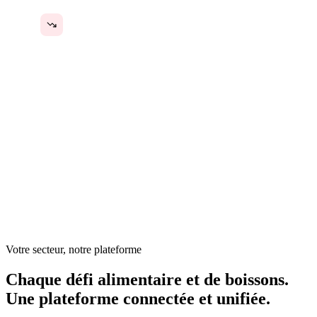
La cohérence entre plusieurs établissements est
impossible
Dans le secteur alimentaire et des boissons, les opérations
s'enchaînent rapidement — stocks, fournisseurs, planification
du personnel, inspections sanitaires, recettes et commandes
clients requièrent une attention quotidienne. Pourtant, les
systèmes qui les soutiennent sont souvent manuels, sur
papier, et dépendent de la présence du propriétaire chaque
jour pour maintenir l'ensemble en place.
Votre secteur, notre plateforme
Chaque défi alimentaire et de boissons.
Une plateforme connectée et unifiée.