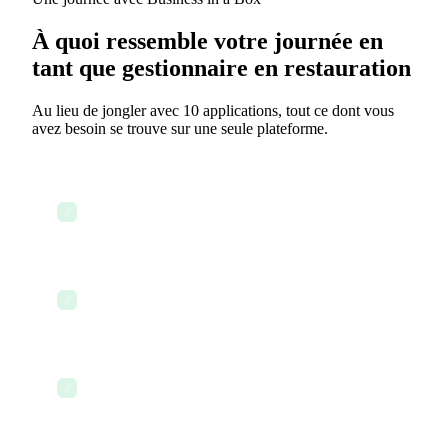
À quoi ressemble votre journée en
tant que gestionnaire en restauration
Au lieu de jongler avec 10 applications, tout ce dont vous
avez besoin se trouve sur une seule plateforme.
Réviser la liste de contrôle des opérations
✓
quotidiennes
Vérifier le calendrier du personnel et les
✓
présences
Mettre à jour la documentation sur la santé et la
✓
sécurité