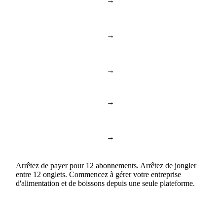
→
BambooHR & Gusto
RH et équipe
Documents et
→
Notion & Confluence
connaissances
→
Toggl & Harvest
Suivi du temps
→
ChatGPT & Copilot
Business AI
Documents et feuilles de
→
Google Docs & Sheets
calcul
Arrêtez de payer pour 12 abonnements. Arrêtez de jongler
entre 12 onglets. Commencez à gérer votre entreprise
d'alimentation et de boissons depuis une seule plateforme.