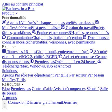
Aller au contenu principal
Produit
Fonctionnalités
Agents IA
Intégrés à chaque app, pas greffés par-dessus
Modèles
3 000+ prêts à personnaliser
Gestion du travail
Projets,
tâches, workflows
Équipe et personnes
RH, rôles, responsabilités
Communication
Chat, appels, boîte de réception
Documents et
connaissances
Recherchables, versionnés, avec permissions
Explorer
Toutes les 16 apps
Chaque outil, entièrement intégré
Sécurité
et confiance
SOC 2, chiffré, RGPD
Avis et récompenses
Ce que
disent nos clients
Premiers pas
Opérationnel en 24 heures
Télécharger
Mac, Windows, iOS et Android
Solutions
Aperçu
Par rôle
Par département
Par taille
Par secteur
Par besoin
Modèles
Tarifs
Ressources
Blog
Premiers pas
Centre d'aide
Avis et récompenses
Sécurité
Salle
de presse
À propos
Connexion
Démarrer gratuitement
Démarrer