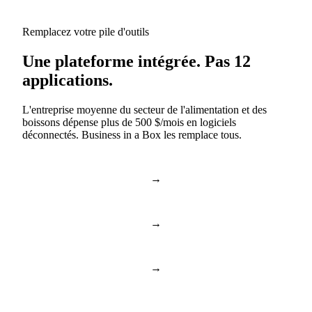
Remplacez votre pile d'outils
Une plateforme intégrée. Pas 12
applications.
L'entreprise moyenne du secteur de l'alimentation et des
boissons dépense plus de 500 $/mois en logiciels
déconnectés. Business in a Box les remplace tous.
→
Slack & Teams
Chat et appels
→
Asana & Monday
Tâches et projets
→
Dropbox & Drive
Stockage en nuage