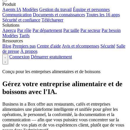
Produit
Agents IA
Modèles
Gestion du travail
Équipe et personnes
Communication
Documents et connaissances
Toutes les 16 apps
Sécurité et confiance
Télécharger
Solutions
Aperçu
Par rôle
Par département
Par taille
Par secteur
Par besoin
Modèles
Tarifs
Ressources
Blog
Premiers pas
Centre d'aide
Avis et récompenses
Sécurité
Salle
de presse
À propos
Connexion
Démarrer gratuitement
Conçu pour les entreprises alimentaires et de boissons
Gérez votre entreprise alimentaire et de
boissons avec l'IA.
Business in a Box offre aux restaurants, cafés et entreprises
alimentaires une plateforme intelligente et unifiée pour gérer les
opérations, le personnel, la conformité, la documentation et la
communication — afin que vous puissiez vous concentrer sur la
qualité de vos plats et de vos expériences client, plutôt que de vous