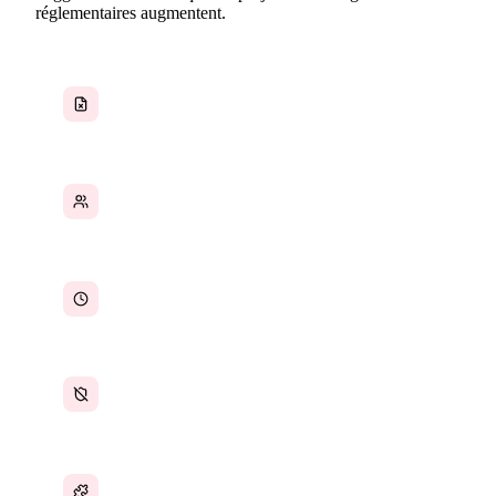
réglementaires augmentent.
Documents de sécurité et de conformité
éparpillés partout
Données des sous-traitants et fournisseurs
dispersées entre les systèmes
Délais de projet qui glissent faute de visibilité
La préparation des audits réglementaires est une
course contre la montre
Des outils déconnectés pour chaque