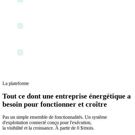
matière de sécurité pour l'audit
Tenir une réunion d'état d'avancement du projet
✓
par appel vidéo
Terminer la journée avec chaque projet et site
✓
bien suivi
La plateforme
Tout ce dont une entreprise énergétique a
besoin pour fonctionner et croître
Pas un simple ensemble de fonctionnalités. Un système
d'exploitation connecté conçu pour l'exécution,
la visibilité et la croissance. À partir de 0 $/mois.