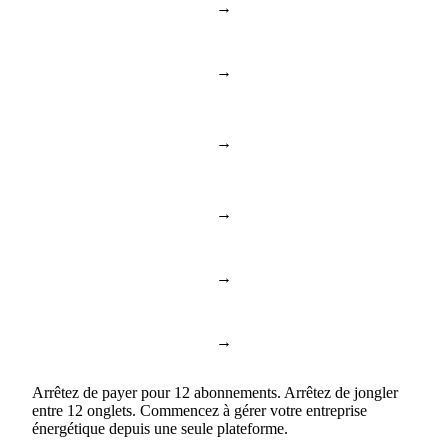
→
Dropbox & Drive
Stockage cloud
→
BambooHR & Gusto
RH et équipe
Documents et
→
Notion & Confluence
connaissances
→
Toggl & Harvest
Suivi du temps
→
ChatGPT & Copilot
Business AI
→
Google Docs & Sheets
Documents et feuilles
Arrêtez de payer pour 12 abonnements. Arrêtez de jongler
entre 12 onglets. Commencez à gérer votre entreprise
énergétique depuis une seule plateforme.