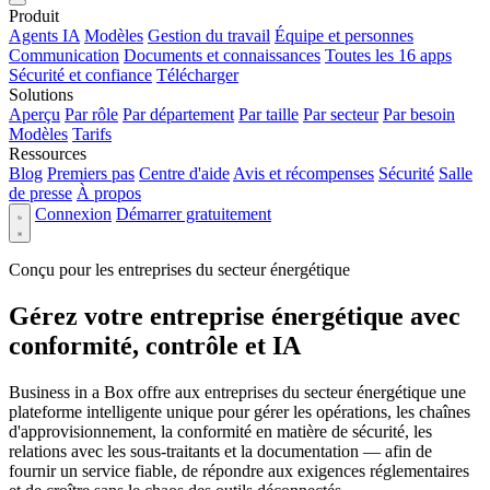
Produit
Agents IA
Modèles
Gestion du travail
Équipe et personnes
Communication
Documents et connaissances
Toutes les 16 apps
Sécurité et confiance
Télécharger
Solutions
Aperçu
Par rôle
Par département
Par taille
Par secteur
Par besoin
Modèles
Tarifs
Ressources
Blog
Premiers pas
Centre d'aide
Avis et récompenses
Sécurité
Salle
de presse
À propos
Connexion
Démarrer gratuitement
Conçu pour les entreprises du secteur énergétique
Gérez votre entreprise énergétique avec
conformité, contrôle et IA
Business in a Box offre aux entreprises du secteur énergétique une
plateforme intelligente unique pour gérer les opérations, les chaînes
d'approvisionnement, la conformité en matière de sécurité, les
relations avec les sous-traitants et la documentation — afin de
fournir un service fiable, de répondre aux exigences réglementaires