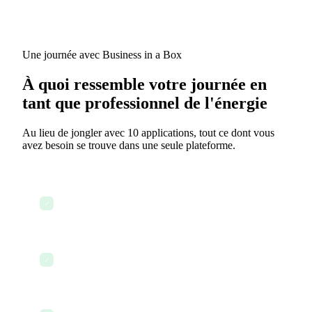
Une journée avec Business in a Box
À quoi ressemble votre journée en
tant que professionnel de l'énergie
Au lieu de jongler avec 10 applications, tout ce dont vous
avez besoin se trouve dans une seule plateforme.
Consulter le tableau de bord pour les projets actifs
✓
et les alertes de sécurité
Réviser et envoyer les contrats d'entrepreneur
✓
Mettre à jour le CRM avec les certifications et