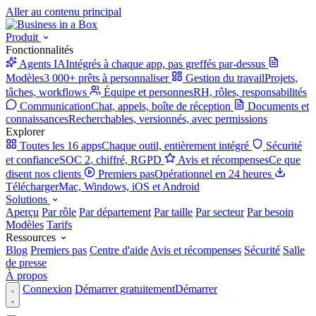
Aller au contenu principal
Produit
Fonctionnalités
Agents IA
Intégrés à chaque app, pas greffés par-dessus
Modèles
3 000+ prêts à personnaliser
Gestion du travail
Projets,
tâches, workflows
Équipe et personnes
RH, rôles, responsabilités
Communication
Chat, appels, boîte de réception
Documents et
connaissances
Recherchables, versionnés, avec permissions
Explorer
Toutes les 16 apps
Chaque outil, entièrement intégré
Sécurité
et confiance
SOC 2, chiffré, RGPD
Avis et récompenses
Ce que
disent nos clients
Premiers pas
Opérationnel en 24 heures
Télécharger
Mac, Windows, iOS et Android
Solutions
Aperçu
Par rôle
Par département
Par taille
Par secteur
Par besoin
Modèles
Tarifs
Ressources
Blog
Premiers pas
Centre d'aide
Avis et récompenses
Sécurité
Salle
de presse
À propos
Connexion
Démarrer gratuitement
Démarrer