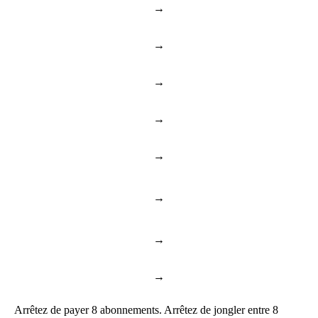
→
Jira
Gestion de projet
→
Confluence
Base de connaissances
→
Google Drive
Cloud Drive
→
Slack
Chat d'équipe
→
Notion
Notes de recherche
Feuilles de calcul et
→
Excel
données
→
ChatGPT
Assistant de recherche IA
→
Courriel
Boîte de réception interne
Arrêtez de payer 8 abonnements. Arrêtez de jongler entre 8