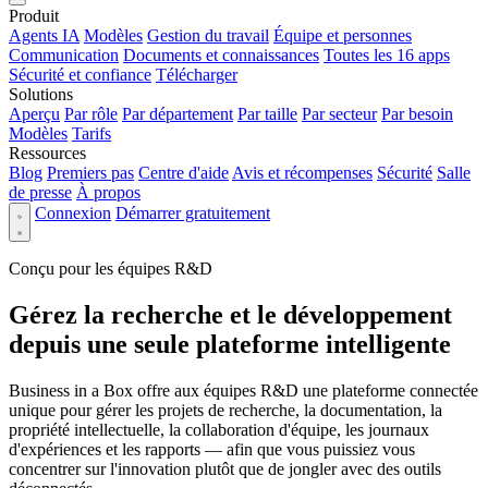
Produit
Agents IA
Modèles
Gestion du travail
Équipe et personnes
Communication
Documents et connaissances
Toutes les 16 apps
Sécurité et confiance
Télécharger
Solutions
Aperçu
Par rôle
Par département
Par taille
Par secteur
Par besoin
Modèles
Tarifs
Ressources
Blog
Premiers pas
Centre d'aide
Avis et récompenses
Sécurité
Salle
de presse
À propos
Connexion
Démarrer gratuitement
Conçu pour les équipes R&D
Gérez la recherche et le développement
depuis une seule plateforme intelligente
Business in a Box offre aux équipes R&D une plateforme connectée
unique pour gérer les projets de recherche, la documentation, la
propriété intellectuelle, la collaboration d'équipe, les journaux
d'expériences et les rapports — afin que vous puissiez vous
concentrer sur l'innovation plutôt que de jongler avec des outils