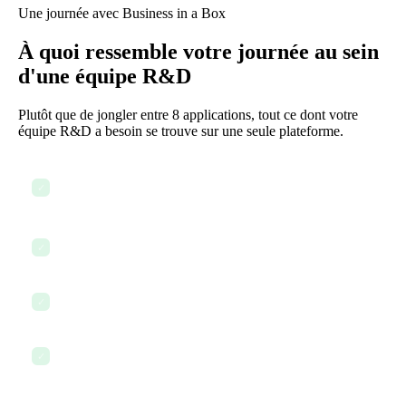
Une journée avec Business in a Box
À quoi ressemble votre journée au sein
d'une équipe R&D
Plutôt que de jongler entre 8 applications, tout ce dont votre
équipe R&D a besoin se trouve sur une seule plateforme.
Ouvrir le tableau de bord — voir tous les projets de recherche
✓
actifs en un coup d'œil
Consulter les journaux d'expériences et mettre à jour les
✓
résultats de la veille
Vérifier les jalons du projet et ajuster les délais si nécessaire
✓
Collaborer avec les membres de l'équipe via le Chat — lié aux
✓
projets