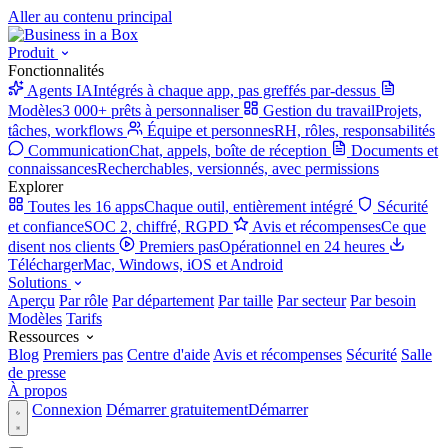
Aller au contenu principal
Produit
Fonctionnalités
Agents IA
Intégrés à chaque app, pas greffés par-dessus
Modèles
3 000+ prêts à personnaliser
Gestion du travail
Projets,
tâches, workflows
Équipe et personnes
RH, rôles, responsabilités
Communication
Chat, appels, boîte de réception
Documents et
connaissances
Recherchables, versionnés, avec permissions
Explorer
Toutes les 16 apps
Chaque outil, entièrement intégré
Sécurité
et confiance
SOC 2, chiffré, RGPD
Avis et récompenses
Ce que
disent nos clients
Premiers pas
Opérationnel en 24 heures
Télécharger
Mac, Windows, iOS et Android
Solutions
Aperçu
Par rôle
Par département
Par taille
Par secteur
Par besoin
Modèles
Tarifs
Ressources
Blog
Premiers pas
Centre d'aide
Avis et récompenses
Sécurité
Salle
de presse
À propos
Connexion
Démarrer gratuitement
Démarrer