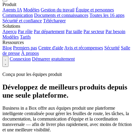
Produit
Agents IA
Modèles
Gestion du travail
Équipe et personnes
Communication
Documents et connaissances
Toutes les 16 apps
Sécurité et confiance
Télécharger
Solutions
Aperçu
Par rôle
Par département
Par taille
Par secteur
Par besoin
Modèles
Tarifs
Ressources
Blog
Premiers pas
Centre d'aide
Avis et récompenses
Sécurité
Salle
de presse
À propos
Connexion
Démarrer gratuitement
Conçu pour les équipes produit
Développez de meilleurs produits depuis
une seule plateforme.
Business in a Box offre aux équipes produit une plateforme
intelligente centralisée pour gérer les feuilles de route, les tâches, la
documentation, la communication d'équipe et la coordination
transversale — afin de livrer plus rapidement, avec moins de friction
et une meilleure visibilité.