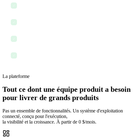
Coordonner les plans de lancement avec le marketing
✓
Revoir la charge de travail de l'équipe et réassigner les tâches
✓
Documenter une décision produit dans la base de connaissances
✓
Terminer la journée avec tout ce qui est suivi et visible
✓
La plateforme
Tout ce dont une équipe produit a besoin
pour livrer de grands produits
Pas un ensemble de fonctionnalités. Un système d'exploitation
connecté, conçu pour l'exécution,
la visibilité et la croissance. À partir de 0 $/mois.