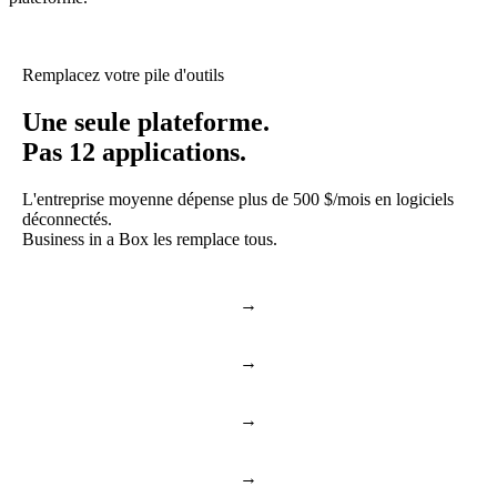
Remplacez votre pile d'outils
Une seule plateforme.
Pas 12 applications.
L'entreprise moyenne dépense plus de 500 $/mois en logiciels
déconnectés.
Business in a Box les remplace tous.
→
Slack & Teams
Chat et appels
→
Asana & Monday
Tâches et projets
→
Dropbox & Drive
Stockage en nuage
→
BambooHR & Gusto
RH et équipe