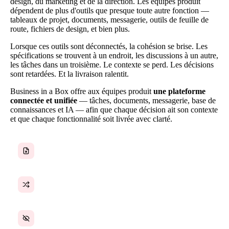
design, du marketing et de la direction. Les équipes produit
dépendent de plus d'outils que presque toute autre fonction —
tableaux de projet, documents, messagerie, outils de feuille de
route, fichiers de design, et bien plus.
Lorsque ces outils sont déconnectés, la cohésion se brise. Les
spécifications se trouvent à un endroit, les discussions à un autre,
les tâches dans un troisième. Le contexte se perd. Les décisions
sont retardées. Et la livraison ralentit.
Business in a Box offre aux équipes produit
une plateforme
connectée et unifiée
— tâches, documents, messagerie, base de
connaissances et IA — afin que chaque décision ait son contexte
et que chaque fonctionnalité soit livrée avec clarté.
Spécifications et discussions dans des outils différents
L'alignement interéquipes est un effort constant
Les priorités des fonctionnalités changent sans visibilité