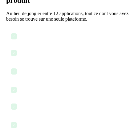
produit
Au lieu de jongler entre 12 applications, tout ce dont vous avez
besoin se trouve sur une seule plateforme.
Revoir la feuille de route produit et l'avancement des sprints
✓
Trier et prioriser les demandes de fonctionnalités entrantes
✓
Mettre à jour les spécifications et les PRDs avec les dernières
✓
décisions
Discuter avec l'ingénierie des blocages et des compromis
✓
Partager une mise à jour de statut avec la direction
✓
Utiliser l'IA pour rédiger des user stories et des critères
✓
d'acceptation