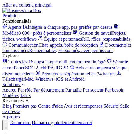
Aller au contenu principal
Produit
Fonctionnalités
Agents IA
Intégrés à chaque app, pas greffés par-dessus
Modèles
3 000+ prêts à personnaliser
Gestion du travail
Projets,
tâches, workflows
Équipe et personnes
RH, rôles, responsabilités
Communication
Chat, appels, boîte de réception
Documents et
connaissances
Recherchables, versionnés, avec permissions
Explorer
Toutes les 16 apps
Chaque outil, entièrement intégré
Sécurité
et confiance
SOC 2, chiffré, RGPD
Avis et récompenses
Ce que
disent nos clients
Premiers pas
Opérationnel en 24 heures
Télécharger
Mac, Windows, iOS et Android
Solutions
Aperçu
Par rôle
Par département
Par taille
Par secteur
Par besoin
Modèles
Tarifs
Ressources
Blog
Premiers pas
Centre d'aide
Avis et récompenses
Sécurité
Salle
de presse
À propos
Connexion
Démarrer gratuitement
Démarrer