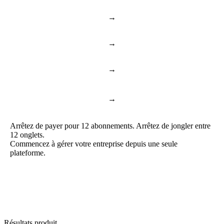
→
Notion & Confluence
Documents et connaissances
→
Toggl & Harvest
Suivi du temps
→
ChatGPT & Copilot
Business AI
Documents et feuilles de
→
Google Docs & Sheets
calcul
Arrêtez de payer pour 12 abonnements. Arrêtez de jongler entre
12 onglets.
Commencez à gérer votre entreprise depuis une seule
plateforme.
Résultats produit