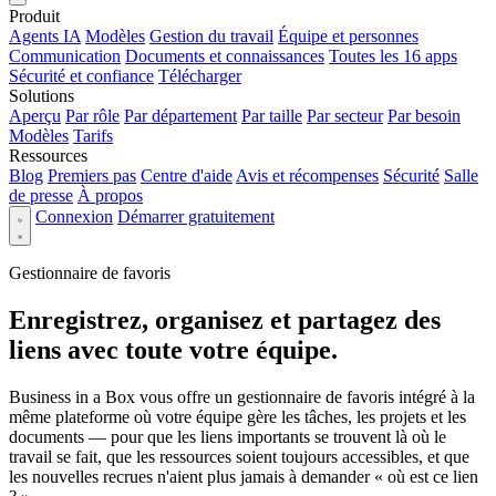
Produit
Agents IA
Modèles
Gestion du travail
Équipe et personnes
Communication
Documents et connaissances
Toutes les 16 apps
Sécurité et confiance
Télécharger
Solutions
Aperçu
Par rôle
Par département
Par taille
Par secteur
Par besoin
Modèles
Tarifs
Ressources
Blog
Premiers pas
Centre d'aide
Avis et récompenses
Sécurité
Salle
de presse
À propos
Connexion
Démarrer gratuitement
Gestionnaire de favoris
Enregistrez, organisez et partagez des
liens avec toute votre équipe.
Business in a Box vous offre un gestionnaire de favoris intégré à la
même plateforme où votre équipe gère les tâches, les projets et les
documents — pour que les liens importants se trouvent là où le
travail se fait, que les ressources soient toujours accessibles, et que
les nouvelles recrues n'aient plus jamais à demander « où est ce lien