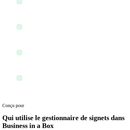
✓
que vous travaillez
Changez d'appareil — chaque signet est déjà
✓
synchronisé
Parcourez les aperçus de liens — identifiez
✓
chaque ressource en un coup d'œil
Terminez la journée en sachant que chaque lien
✓
important est sauvegardé et partagé
Conçu pour
Qui utilise le gestionnaire de signets dans
Business in a Box