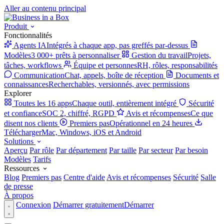
Aller au contenu principal
Produit
Fonctionnalités
Agents IA
Intégrés à chaque app, pas greffés par-dessus
Modèles
3 000+ prêts à personnaliser
Gestion du travail
Projets,
tâches, workflows
Équipe et personnes
RH, rôles, responsabilités
Communication
Chat, appels, boîte de réception
Documents et
connaissances
Recherchables, versionnés, avec permissions
Explorer
Toutes les 16 apps
Chaque outil, entièrement intégré
Sécurité
et confiance
SOC 2, chiffré, RGPD
Avis et récompenses
Ce que
disent nos clients
Premiers pas
Opérationnel en 24 heures
Télécharger
Mac, Windows, iOS et Android
Solutions
Aperçu
Par rôle
Par département
Par taille
Par secteur
Par besoin
Modèles
Tarifs
Ressources
Blog
Premiers pas
Centre d'aide
Avis et récompenses
Sécurité
Salle
de presse
À propos
Connexion
Démarrer gratuitement
Démarrer