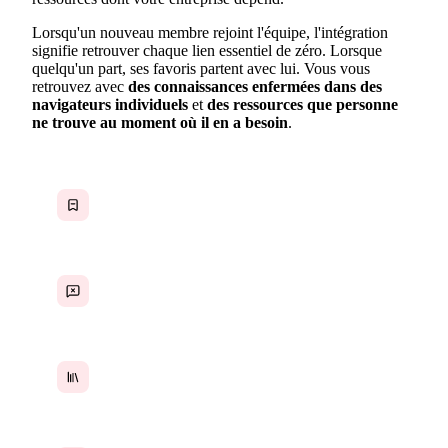
Lorsqu'un nouveau membre rejoint l'équipe, l'intégration
signifie retrouver chaque lien essentiel de zéro. Lorsque
quelqu'un part, ses favoris partent avec lui. Vous vous
retrouvez avec
des connaissances enfermées dans des
navigateurs individuels
et
des ressources que personne
ne trouve au moment où il en a besoin
.
Liens perdus dans les favoris du navigateur
Ressources partagées puis oubliées dans le chat
Aucune bibliothèque de liens partagée