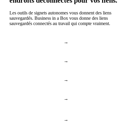
endroits déconnectés pour vos liens.
Les outils de signets autonomes vous donnent des liens
sauvegardés. Business in a Box vous donne des liens
sauvegardés connectés au travail qui compte vraiment.
→
Signets du navigateur
Signets d'équipe
→
Raindrop
Bibliothèque de liens
→
Pocket
Liens professionnels
→
Slack Saved Messages
Ressources organisées
Bibliothèque
→
Listes de liens en tableur
consultable